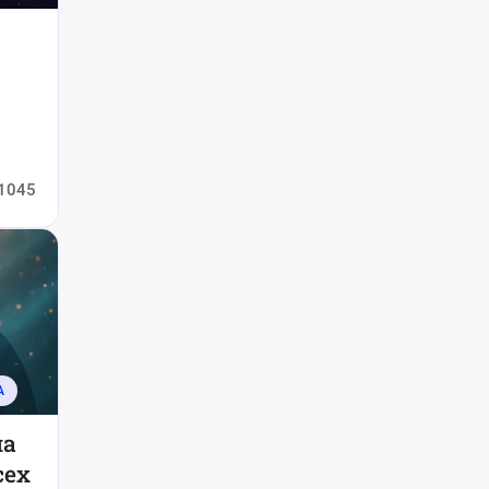
1045
А
на
сех