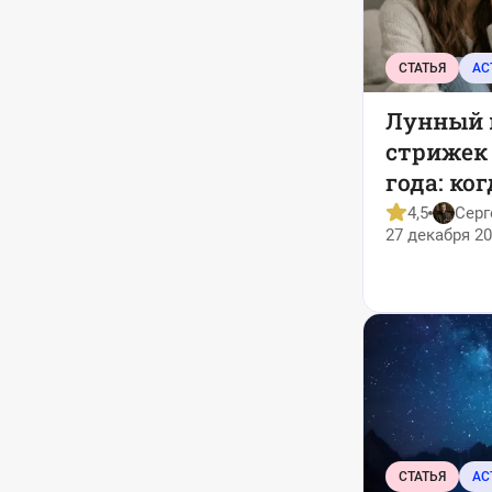
СТАТЬЯ
АС
Лунный 
стрижек 
года: ко
менять п
4,5
Серг
27 декабря 20
когда да
отдых
СТАТЬЯ
АС