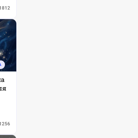
1812
А
на
ля
1256