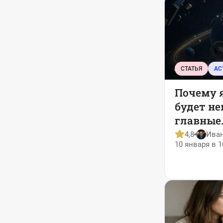
СТАТЬЯ
АС
Почему 
будет н
главные
астроло
4,8
Ива
10 января в 1
месяца