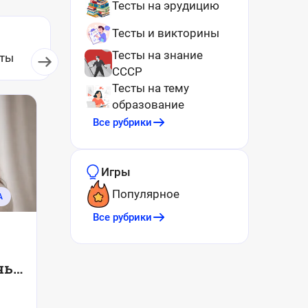
Тесты на эрудицию
Тесты и викторины
Тесты на знание
ты
Лайфхаки
СССР
Тесты на тему
образование
Все рубрики
Игры
Популярное
А
Все рубрики
чь
и