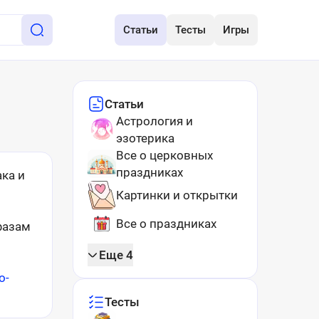
Статьи
Тесты
Игры
Статьи
Астрология и
эзотерика
Все о церковных
праздниках
ака и
Картинки и открытки
Все о праздниках
фазам
Еще 4
o-
Тесты