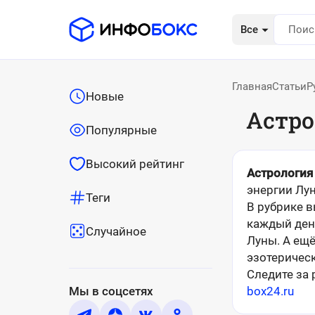
Все
Главная
Статьи
Р
Новые
Астро
Популярные
Высокий рейтинг
Астрология 
энергии Лу
Теги
В рубрике в
каждый ден
Случайное
Луны. А ещё
эзотеричес
Следите за
Мы в соцсетях
box24.ru