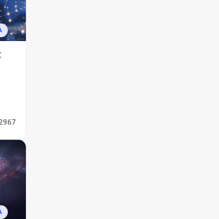
А
я
2967
А