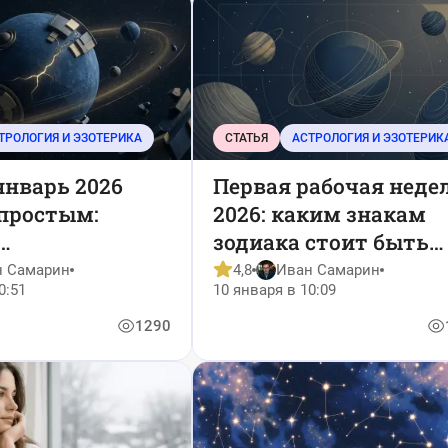
ТРОЛОГИЯ И ЭЗОТЕРИКА
СТАТЬЯ
АСТРОЛОГИЯ И ЭЗОТЕРИК
январь 2026
Первая рабочая неде
епростым:
2026: каким знакам
зодиака стоит быть
гические риски
начеку с 12 по 18 янв
н Самарин
4,8
Иван Самарин
0:51
10 января в 10:09
1290