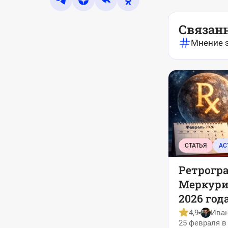
Связан
Мнение 
СТАТЬЯ
АС
Ретрогр
Меркури
2026 года
опасатьс
4,9
Ива
25 февраля в 