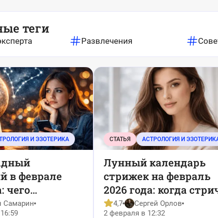
ные теги
эксперта
Развлечения
Сове
ТРОЛОГИЯ И ЭЗОТЕРИКА
СТАТЬЯ
АСТРОЛОГИЯ И ЭЗОТЕРИК
адный
Лунный календарь
й в феврале
стрижек на февраль
: чего
2026 года: когда стри
я и что делать
волосы, чтобы они
н Самарин
4,7
Сергей Орлов
16:59
2 февраля в 12:32
росли быстрее и был