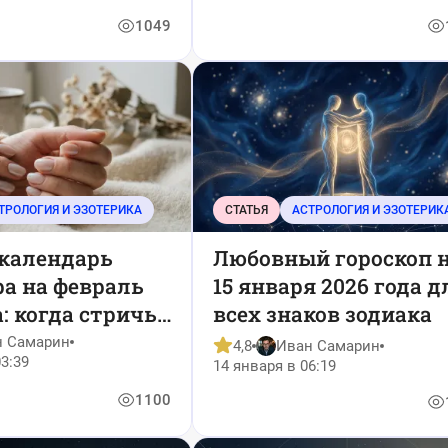
здоровыми
1049
ТРОЛОГИЯ И ЭЗОТЕРИКА
СТАТЬЯ
АСТРОЛОГИЯ И ЭЗОТЕРИК
календарь
Любовный гороскоп 
а на февраль
15 января 2026 года д
а: когда стричь,
всех знаков зодиака
и ухаживать за
н Самарин
4,8
Иван Самарин
3:39
 по знакам
14 января в 06:19
1100