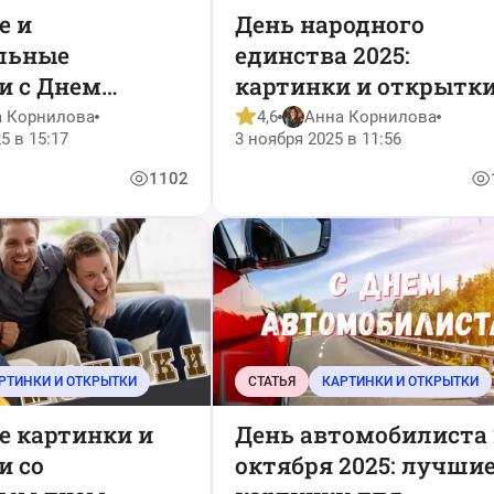
е и
День народного
льные
единства 2025:
и с Днем
картинки и открытки
025
празднику
а Корнилова
4,6
Анна Корнилова
5 в 15:17
3 ноября 2025 в 11:56
1102
РТИНКИ И ОТКРЫТКИ
СТАТЬЯ
КАРТИНКИ И ОТКРЫТКИ
е картинки и
День автомобилиста 
и со
октября 2025: лучши