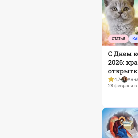
СТАТЬЯ
КА
C Днем к
2026: кр
открытк
пожела
4,7
Анн
28 февраля в 