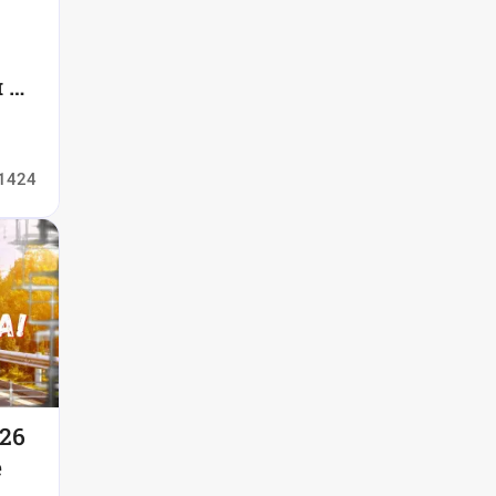
 к
1424
26
е