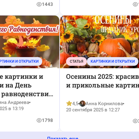
1443
РТИНКИ И ОТКРЫТКИ
СТАТЬЯ
КАРТИНКИ И ОТКРЫТКИ
е картинки и
Осенины 2025: краси
и на День
и прикольные карти
о равноденствия
ина Андреева
4,5
Анна Корнилова
025 в 13:19
20 сентября 2025 в 12:27
1798
Показать еще