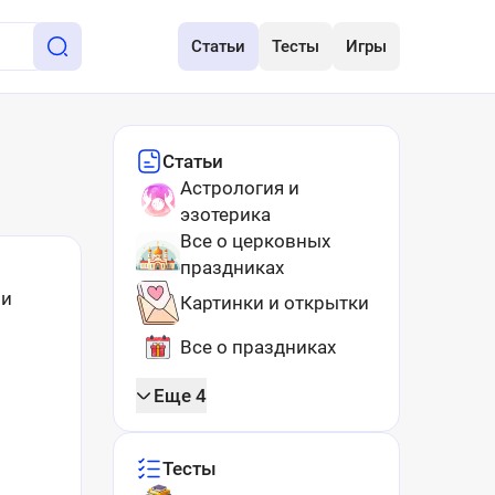
Статьи
Тесты
Игры
Статьи
Астрология и
эзотерика
Все о церковных
праздниках
 и
Картинки и открытки
Все о праздниках
Еще 4
Тесты