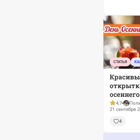
СТАТЬЯ
КА
Красивы
открытк
осеннег
— 2025
4,7
Пол
21 сентября 2
4