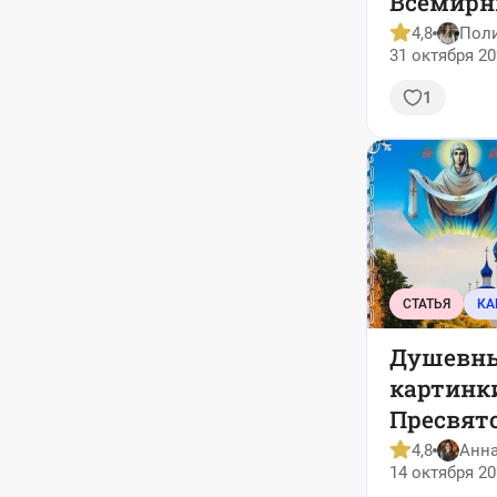
Всемирн
мужчин 
4,8
Пол
31 октября 20
1
СТАТЬЯ
КА
Душевны
картинк
Пресвят
2025
4,8
Анн
14 октября 20