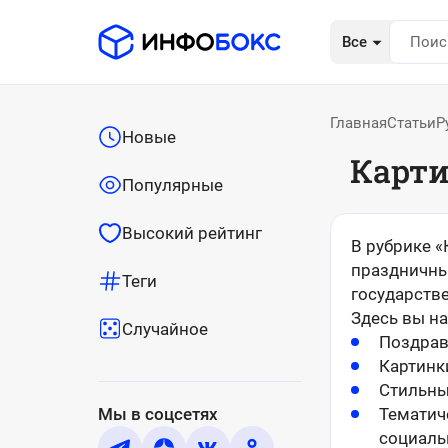
Все
Главная
Статьи
Р
Новые
Карти
Популярные
Высокий рейтинг
В рубрике 
праздничны
Теги
государств
Здесь вы на
Случайное
Поздрав
Картинк
Стильны
Мы в соцсетях
Тематич
социаль