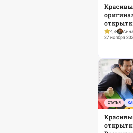
Красивы
оригина
открытк
матери 2
4,8
Анн
27 ноября 202
СТАТЬЯ
КА
Красивы
открытк