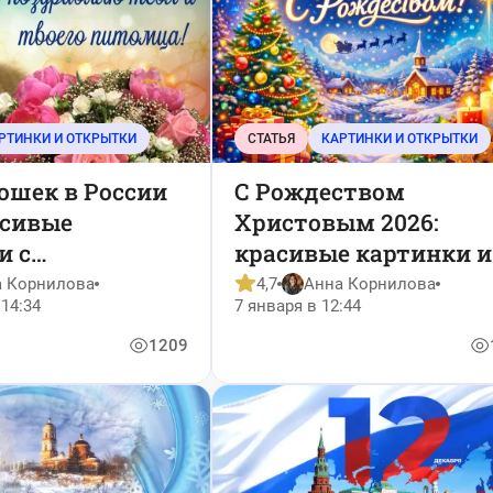
РТИНКИ И ОТКРЫТКИ
СТАТЬЯ
КАРТИНКИ И ОТКРЫТКИ
ошек в России
С Рождеством
асивые
Христовым 2026:
и с
красивые картинки и
ниями
открытки
а Корнилова
4,7
Анна Корнилова
14:34
7 января в 12:44
1209