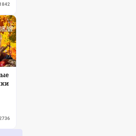
1842
вые
нки
2736