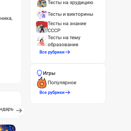
Тесты на эрудицию
Тесты и викторины
тника,
Тесты на знание
СССР
Тесты на тему
образование
Все рубрики
Игры
Популярное
Все рубрики
ндарь
Астрология