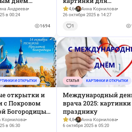
ым днем
картинки для
2025
водителей
ина Андреева
4,6
Анна Корнилова
25 в 00:24
26 октября 2025 в 14:27
1694
1
РТИНКИ И ОТКРЫТКИ
СТАТЬЯ
КАРТИНКИ И ОТКРЫТКИ
е открытки и
Международный ден
и с Покровом
врача 2025: картинки
ой Богородицы
празднику
а Корнилова
4,8
Анна Корнилова
25 в 06:30
6 октября 2025 в 05:20