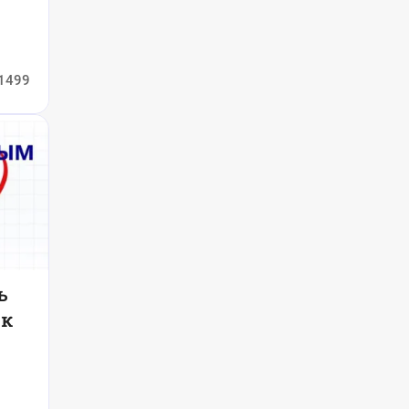
1499
ь
 к