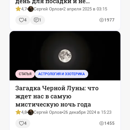
день для посадки и не
остаться без урожая
4,7
Сергей Орлов
2 апреля 2025 в 03:15
4
1
1977
СТАТЬЯ
АСТРОЛОГИЯ И ЭЗОТЕРИКА
Загадка Черной Луны: что
ждет нас в самую
мистическую ночь года
4,8
Сергей Орлов
26 декабря 2024 в 15:23
4
1455