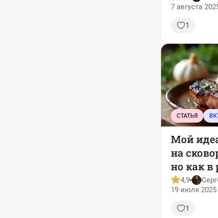
7 августа 202
1
СТАТЬЯ
ВК
Мой иде
на сково
но как в
4,9
Серг
19 июля 2025 
1