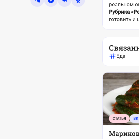
реальном о
Рубрика «Р
готовить и 
Связан
Еда
СТАТЬЯ
ВК
Маринов