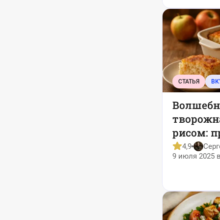
СТАТЬЯ
ВК
Волшебн
творожна
рисом: п
который
4,9
Серг
9 июля 2025 в
первой 