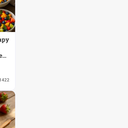
ару
е
1422