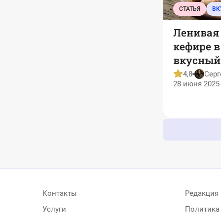
СТАТЬЯ
ВК
Ленивая
кефире в
вкусный
полчаса
4,8
Серг
28 июня 2025 
Контакты
Редакция
Услуги
Политика