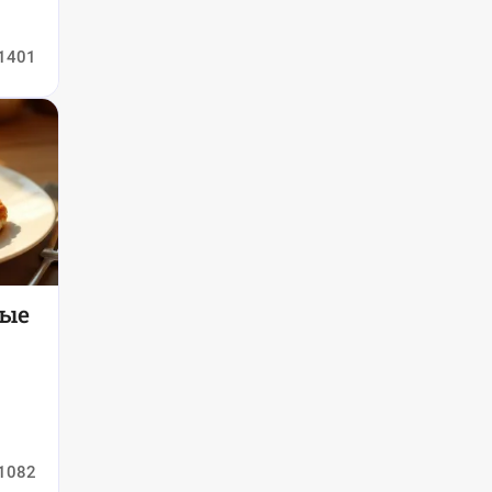
1401
мые
1082