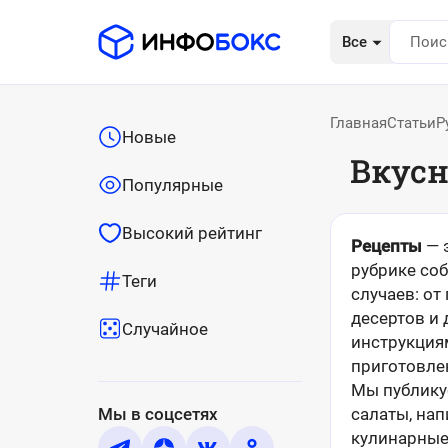
Все
Главная
Статьи
Р
Новые
Вкус
Популярные
Высокий рейтинг
Рецепты
— 
рубрике со
Теги
случаев: о
десертов и
Случайное
инструкция
приготовлен
Мы публикуе
Мы в соцсетях
салаты, на
кулинарные