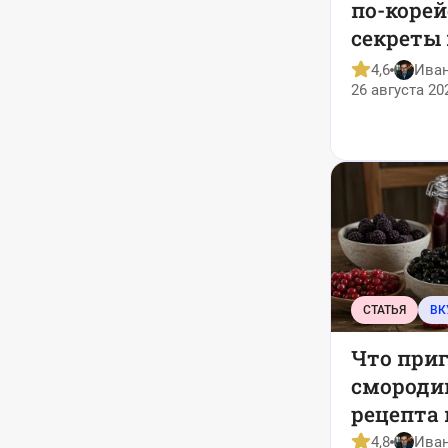
по-корей
секреты 
который
4,6
Ива
работае
26 августа 20
СТАТЬЯ
ВК
Что приг
смороди
рецепта 
4,8
Ива