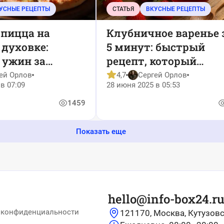
УСНЫЕ РЕЦЕПТЫ
СТАТЬЯ
ВКУСНЫЕ РЕЦЕПТЫ
 пицца на
Клубничное варенье 
 духовке:
5 минут: быстрый
 ужин за
рецепт, который
сохраняет вкус лета
ей Орлов
4,7
Сергей Орлов
в 07:09
28 июня 2025 в 05:53
1459
Показать еще
hello@info-box24.r
 конфиденциальности
121170, Москва, Кутузовс