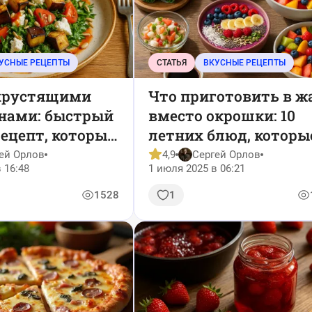
УСНЫЕ РЕЦЕПТЫ
СТАТЬЯ
ВКУСНЫЕ РЕЦЕПТЫ
 хрустящими
Что приготовить в ж
нами: быстрый
вместо окрошки: 10
ецепт, который
летних блюд, которы
готовить снова
освежат и насытят
ей Орлов
4,9
Сергей Орлов
 16:48
1 июля 2025 в 06:21
1528
1