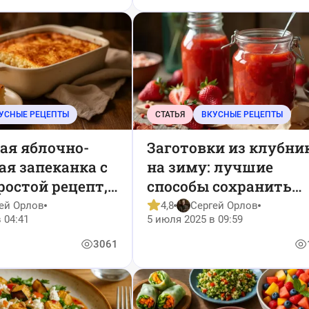
УСНЫЕ РЕЦЕПТЫ
СТАТЬЯ
ВКУСНЫЕ РЕЦЕПТЫ
ая яблочно-
Заготовки из клубни
я запеканка с
на зиму: лучшие
ростой рецепт,
способы сохранить
 влюбляет с
аромат лета и удиви
ей Орлов
4,8
Сергей Орлов
 04:41
5 июля 2025 в 09:59
ложки
близких
3061