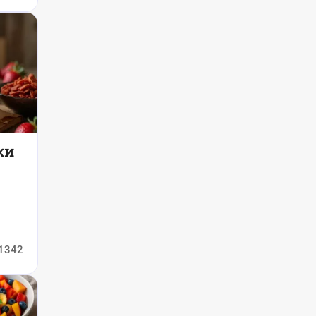
ки
ть
1342