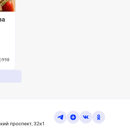
за
998
u
кий проспект, 32к1