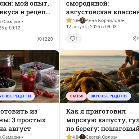
ски: мой опыт,
смородиной:
вкуса и рецепт,
августовская класси
 всегда
на вашей кухне
4,8
Анна Корнилова
н Самарин
12 августа 2025 в 09:03
т
25 в 09:12
1
1220
УСНЫЕ РЕЦЕПТЫ
СТАТЬЯ
ВКУСНЫЕ РЕЦЕПТЫ
отовить из
Как я приготовил
ны: 3 простых
морскую капусту, гу
на август
по берегу: пошаговы
рецепт с фото и виде
н Самарин
4,8
Сергей Орлов