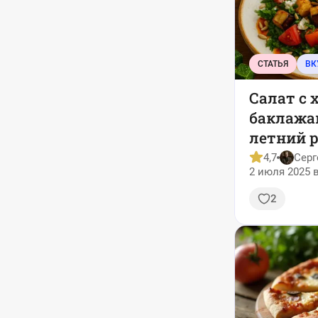
СТАТЬЯ
ВК
Салат с
баклажа
летний р
хочется 
4,7
Серг
2 июля 2025 в
и снова
2