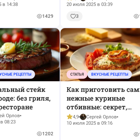
5 в 14:38
20 июля 2025 в 03:39
1429
3
УСНЫЕ РЕЦЕПТЫ
СТАТЬЯ
ВКУСНЫЕ РЕЦЕПТЫ
альный стейк
Как приготовить са
роде: без гриля,
нежные куриные
 ресторане
отбивные: секрет,
который вы точно не
ей Орлов
4,9
Сергей Орлов
в 08:23
знали
10 июля 2025 в 09:16
1202