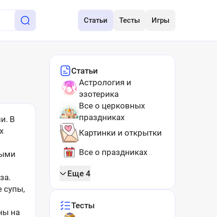
Статьи
Тесты
Игры
Статьи
Астрология и
эзотерика
Все о церковных
праздниках
и. В
х
Картинки и открытки
Все о праздниках
выми
Еще 4
за.
 супы,
Тесты
ны на