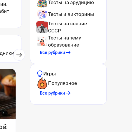
Тесты на эрудицию
ии.
юбит
Тесты и викторины
Тесты на знание
СССР
Тесты на тему
образование
Все рубрики
дники
Рецепты
Игры
Популярное
Все рубрики
ой