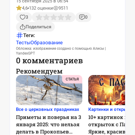
15 сентября 2025 в 06:54
4,6
132 оценки
9511
3
0
Поделиться
Теги:
Тесты
Образование
Обложка: изображение создано с помощью Алисы |
YandexGPT
0 комментариев
Рекомендуем
СТАТЬЯ
Все о церковных праздниках
Картинки и открытки
Приметы и поверья на 3
10+ картинок и
января 2025: что нельзя
открыток с Пасхо
делать в Прокопьев
Яркие, красивые,