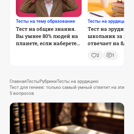
Тесты на тему образование
Тесты на эрудицию
Тест на общие знания.
Тест на эрудицию
Вы умнее 80% людей на
школьник за ми
планете, если наберете
отвечает на 8/8, 
6/6
сумеете так?
2
1
Главная
Тесты
Рубрики
Тесты на эрудицию
Тест для гениев: только самый умный ответит на эти
5 вопросов