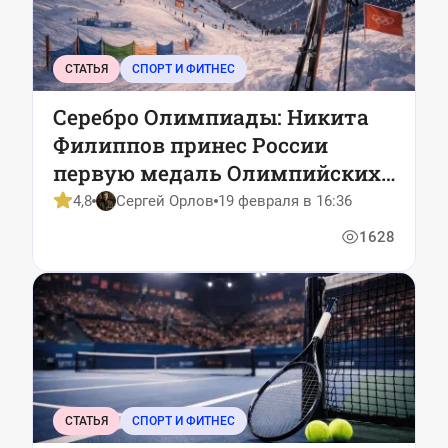
СТАТЬЯ
СПОРТ И ФИТНЕС
Серебро Олимпиады: Никита
Филиппов принес России
первую медаль Олимпийских
игр в Италии
4,8
Сергей Орлов
19 февраля в 16:36
1628
СТАТЬЯ
СПОРТ И ФИТНЕС