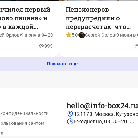
ончился первый
Пенсионеров
лово пацана» и
предупредили о
 в каждой
перерасчетах: что
реально изменилось 
ей Орлов
9 июня в 04:20
5,0
Сергей Орлов
9 июня в 
2026 году
995
Показать еще
hello@info-box24.r
 конфиденциальности
121170, Москва, Кутузовс
Ежедневно, 08:00–20:00
пользования сайтом
та