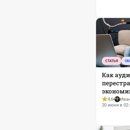
СТАТЬЯ
ОБ
Как ауди
перестр
экономи
4,6
Ива
20 июня в 02: