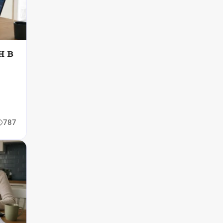
н в
787