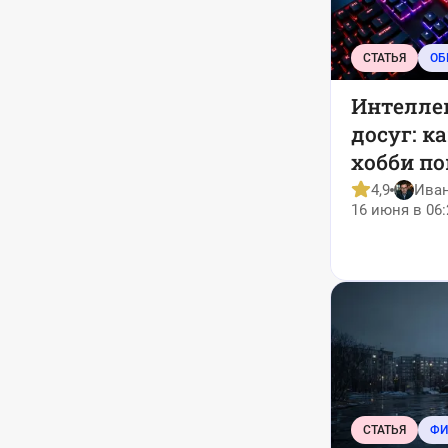
СТАТЬЯ
ОБ
Интелле
досуг: к
хобби п
боротьс
4,9
Ива
16 июня в 06:
СТАТЬЯ
ФИ