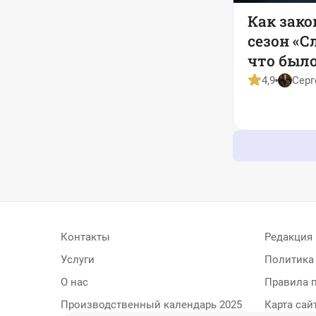
Как зак
сезон «С
что было
серии
4,9
Серг
Контакты
Редакция
Услуги
Политика
О нас
Правила 
Производственный календарь 2025
Карта сай