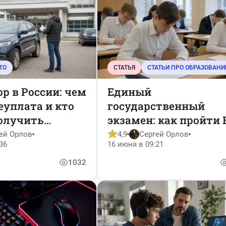
ТО
СТАТЬЯ
СТАТЬИ ПРО ОБРАЗОВАНИ
р в России: чем
Единый
еуплата и кто
государственный
олучить
экзамен: как пройти 
без лишней паники
ей Орлов
4,9
Сергей Орлов
36
16 июня в 09:21
1032