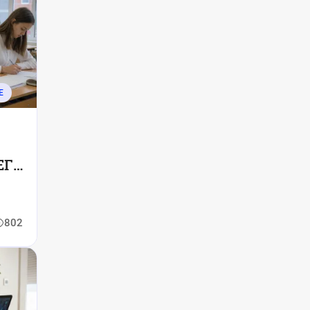
Е
ЕГЭ
802