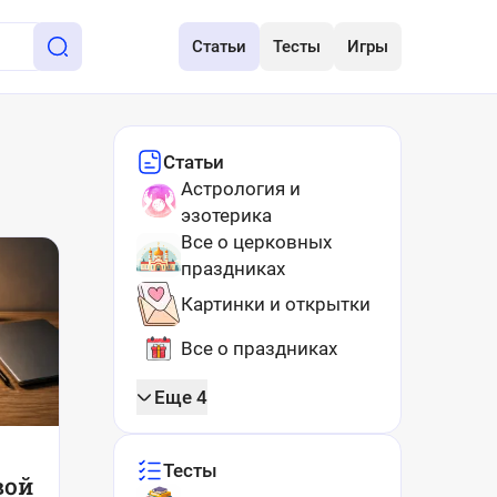
Статьи
Тесты
Игры
Статьи
Астрология и
эзотерика
Все о церковных
праздниках
Картинки и открытки
Все о праздниках
Еще 4
Тесты
вой