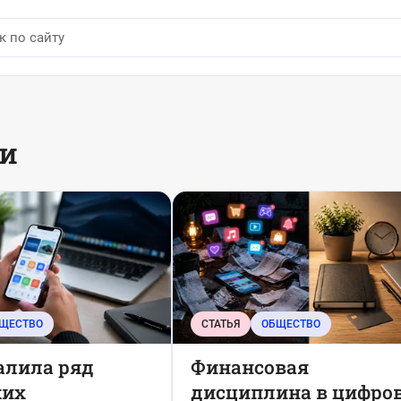
ьи
ЩЕСТВО
СТАТЬЯ
ОБЩЕСТВО
алила ряд
Финансовая
ких
дисциплина в цифро