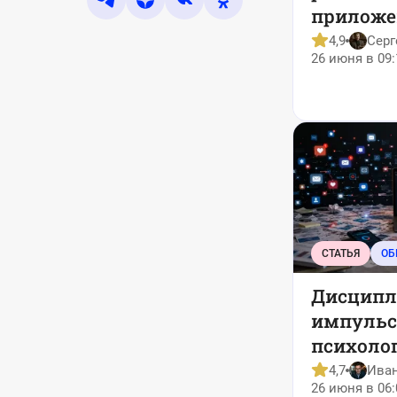
приложе
Store
4,9
Серг
26 июня в 09:
СТАТЬЯ
ОБ
Дисципл
импульса
психолог
качеств
4,7
Ива
26 июня в 06:
цифрово