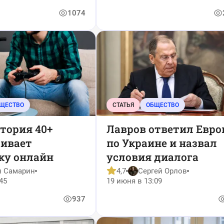
пальцах
1074
ЩЕСТВО
СТАТЬЯ
ОБЩЕСТВО
тория 40+
Лавров ответил Евро
аивает
по Украине и назвал
ку онлайн
условия диалога
н Самарин
4,7
Сергей Орлов
45
19 июня в 13:09
937