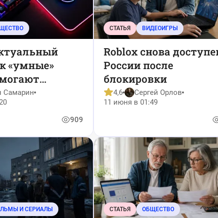
ЩЕСТВО
СТАТЬЯ
ВИДЕОИГРЫ
ктуальный
Roblox снова доступе
ак «умные»
России после
омогают
блокировки
я с выгоранием
н Самарин
4,6
Сергей Орлов
20
11 июня в 01:49
909
ЛЬМЫ И СЕРИАЛЫ
СТАТЬЯ
ОБЩЕСТВО