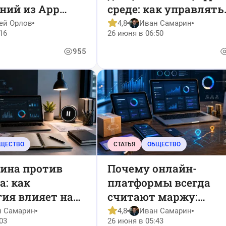
ний из App
среде: как управлять
бюджетом на онлайн
ей Орлов
4,8
Иван Самарин
16
26 июня в 06:50
досуг
955
ЩЕСТВО
СТАТЬЯ
ОБЩЕСТВО
ина против
Почему онлайн-
: как
платформы всегда
ия влияет на
считают маржу:
о решений в
разбираем экономик
н Самарин
4,8
Иван Самарин
03
26 июня в 05:43
й среде
цифровых сервисов н