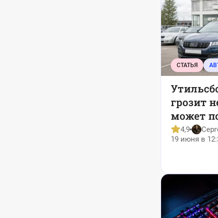
СТАТЬЯ
АВ
Утильсбо
грозит н
может п
льготы
4,9
Серг
19 июня в 12: