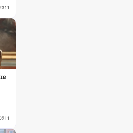
2311
пе
911