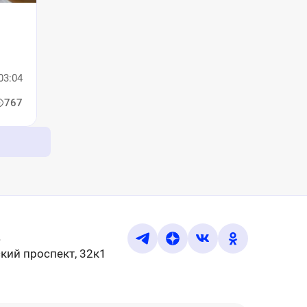
в
03:04
767
u
кий проспект, 32к1