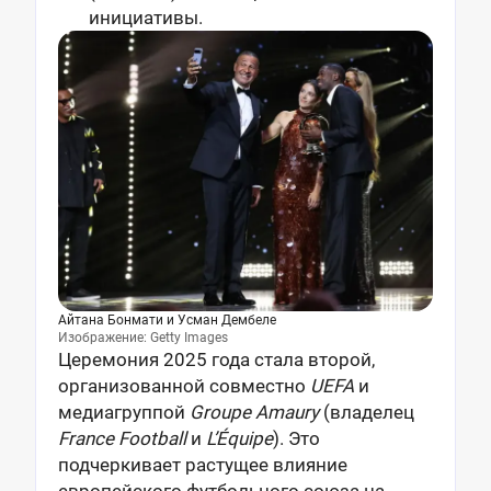
инициативы.
Айтана Бонмати и Усман Дембеле
Изображение: Getty Images
Церемония 2025 года стала второй,
организованной совместно
UEFA
и
медиагруппой
Groupe Amaury
(владелец
France Football
и
L’Équipe
). Это
подчеркивает растущее влияние