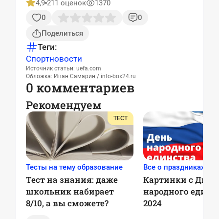
4,9
211 оценок
1370
0
0
Поделиться
Теги:
Спорт
новости
Источник статьи: uefa.com
Обложка: Иван Самарин / info-box24.ru
0 комментариев
Рекомендуем
ТЕСТ
Тесты на тему образование
Все о праздниках
Тест на знания: даже
Картинки с Днем
школьник набирает
народного единс
8/10, а вы сможете?
2024