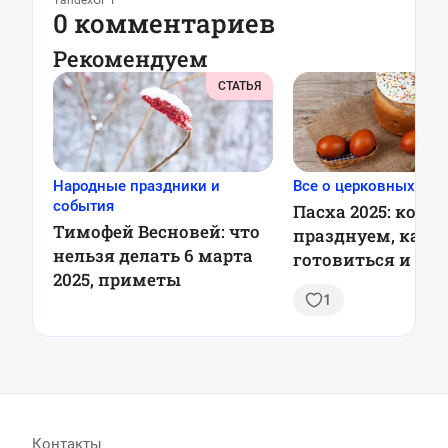
YandexGPT
0 комментариев
Рекомендуем
СТАТЬЯ
Народные праздники и
Все о церковных пра
события
Пасха 2025: когда
Тимофей Весновей: что
празднуем, как
нельзя делать 6 марта
готовиться и что
2025, приметы
положено по тр
1
Контакты