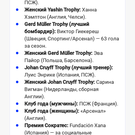
ПСЖ).
Женский Yashin Trophy:
Ханна
Хэмптон (Англия, Челси).
Gerd Müller Trophy (лучший
бомбардир):
Виктор Гиекереш
(Швеция, Спортинг/Арсенал) — 63 гола
за сезон.
Женский Gerd Müller Trophy:
Эва
Пайор (Польша, Барселона).
Johan Cruyff Trophy (лучший тренер):
Луис Энрике (Испания, ПСЖ).
Женский Johan Cruyff Trophy:
Сарина
Вигман (Нидерланды, сборная
Англии).
Клуб года (мужчины):
ПСЖ (Франция).
Клуб года (женщины):
«Арсенал»
(Англия).
Премия Сократес:
Fundación Xana
(Испания) — за социальные