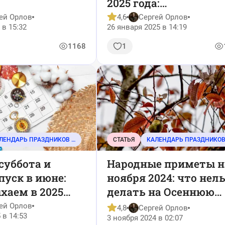
2025 года:
благоприятные дни, 
ей Орлов
4,6
Сергей Орлов
 в 15:32
26 января 2025 в 14:19
в тренде
1168
1
КАЛЕНДАРЬ ПРАЗДНИКОВ И СОБЫТИЙ
СТАТЬЯ
суббота и
Народные приметы н
уск в июне:
ноября 2024: что нел
хаем в 2025
делать на Осеннюю
алендарь
Казанскую
ей Орлов
4,8
Сергей Орлов
 в 14:53
чных и рабочих
3 ноября 2024 в 02:07