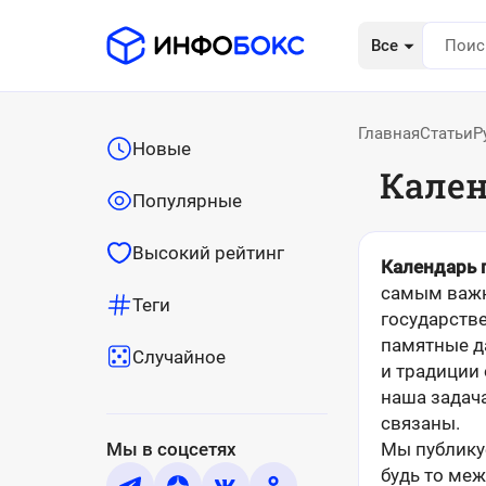
Все
Главная
Статьи
Р
Новые
Кален
Популярные
Высокий рейтинг
Календарь 
самым важн
Теги
государств
памятные д
Случайное
и традиции
наша задача
связаны.
Мы в соцсетях
Мы публику
будь то ме