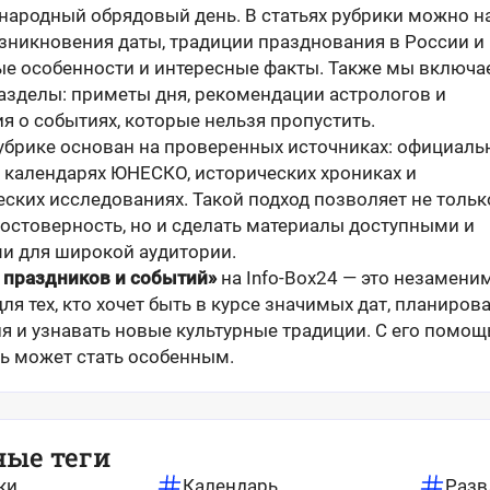
 народный обрядовый день. В статьях рубрики можно н
зникновения даты, традиции празднования в России и 
е особенности и интересные факты. Также мы включа
азделы: приметы дня, рекомендации астрологов и
 о событиях, которые нельзя пропустить.
рубрике основан на проверенных источниках: официаль
, календарях ЮНЕСКО, исторических хрониках и
ских исследованиях. Такой подход позволяет не тольк
достоверность, но и сделать материалы доступными и
и для широкой аудитории.
 праздников и событий»
на Info-Box24 — это незамен
я тех, кто хочет быть в курсе значимых дат, планиров
я и узнавать новые культурные традиции. С его помо
ь может стать особенным.
ные теги
ки
Календарь
Разв