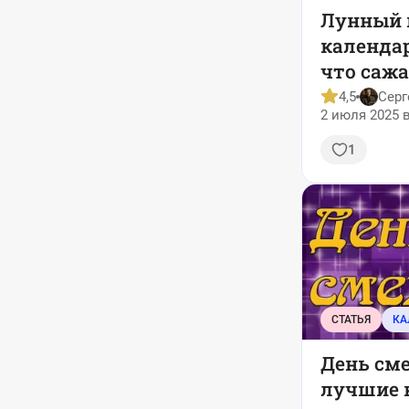
Лунный 
календар
что сажа
ухажива
4,5
Серг
2 июля 2025 в
1
СТАТЬЯ
День сме
лучшие к