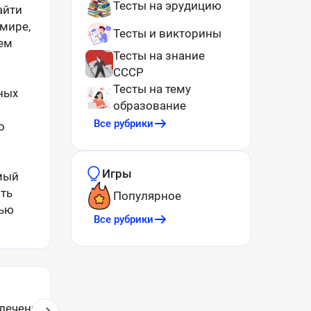
Тесты на эрудицию
айти
мире,
Тесты и викторины
ем
Тесты на знание
СССР
Тесты на тему
ных
образование
Все рубрики
о
Игры
имый
ать
Популярное
щью
Все рубрики
лечения
Астрология