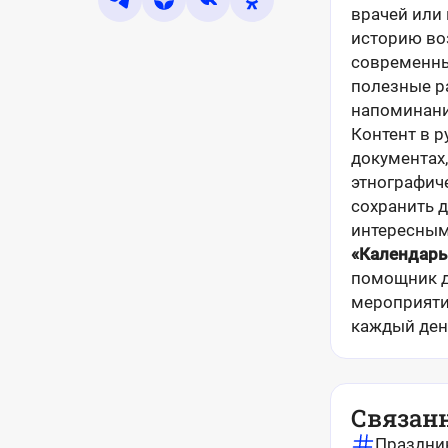
врачей или
историю во
современны
полезные р
напоминания
Контент в 
документах
этнографиче
сохранить 
интересным
«Календарь
помощник дл
мероприяти
каждый ден
Связан
Праздни