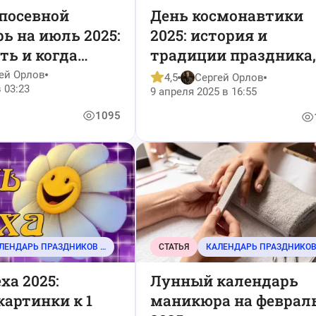
посевной
День космонавтики
ь на июль 2025:
2025: история и
ть и когда
традиции праздника,
ть за грядками
интересные факты
ей Орлов
4,5
Сергей Орлов
 03:23
9 апреля 2025 в 16:55
1095
КАЛЕНДАРЬ ПРАЗДНИКОВ И СОБЫТИЙ
СТАТЬЯ
ха 2025:
Лунный календарь
артинки к 1
маникюра на феврал