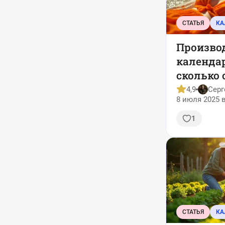
СТАТЬЯ
Произво
календар
сколько
почему 
4,9
Серг
8 июля 2025 в
выгодна
1
СТАТЬЯ