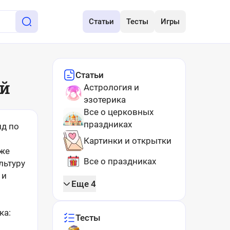
Статьи
Тесты
Игры
Статьи
ий
Астрология и
эзотерика
Все о церковных
праздниках
ид по
Картинки и открытки
кже
Все о праздниках
льтуру
 и
Еще 4
ка:
Тесты