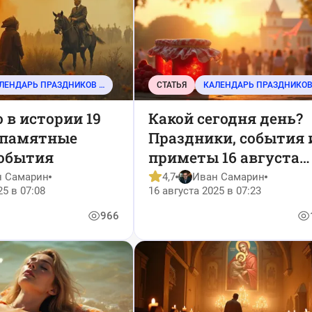
КАЛЕНДАРЬ ПРАЗДНИКОВ И СОБЫТИЙ
СТАТЬЯ
 в истории 19
Какой сегодня день?
: памятные
Праздники, события 
события
приметы 16 августа
2025 года
н Самарин
4,7
Иван Самарин
25 в 07:08
16 августа 2025 в 07:23
966