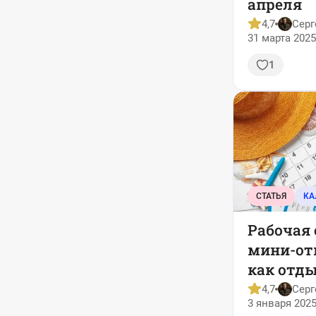
апреля
4,7
Серг
31 марта 2025
1
СТАТЬЯ
Рабочая 
мини-отп
как отды
году — к
4,7
Серг
3 января 2025
праздни