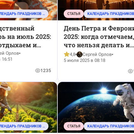
КАЛЕНДАРЬ ПРАЗДНИКОВ И СОБЫТИЙ
СТАТЬЯ
дственный
День Петра и Феврон
ь на июль 2025:
2025: когда отмечаем
 отдыхаем и
что нельзя делать и
отпуск летом —
какие приметы
ей Орлов
4,8
Сергей Орлов
 16:51
я идея
помнить
5 июля 2025 в 08:18
1235
КАЛЕНДАРЬ ПРАЗДНИКОВ И СОБЫТИЙ
СТАТЬЯ