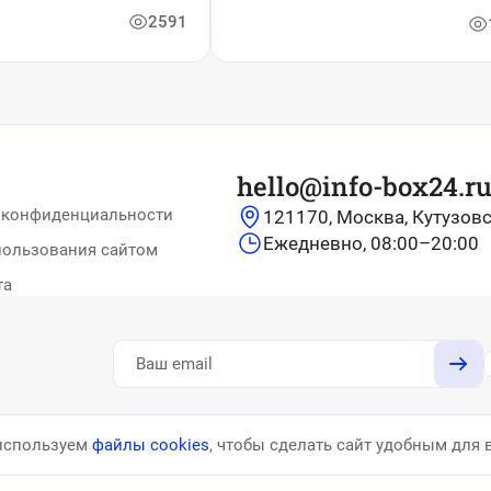
2591
hello@info-box24.r
 конфиденциальности
121170, Москва, Кутузовс
Ежедневно, 08:00–20:00
пользования сайтом
та
используем
файлы
cookies
, чтобы сделать
сайт удобным для 
рные тесты, головоломки, актуальные новости