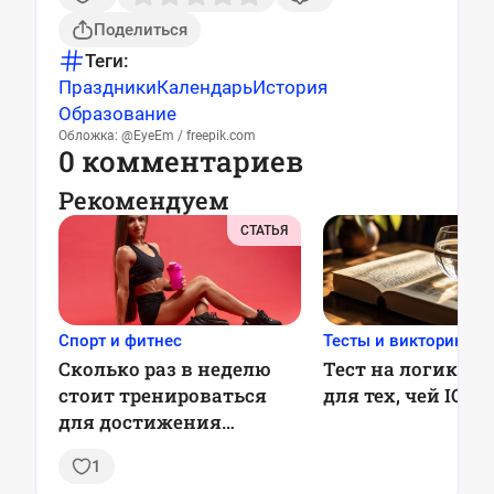
Поделиться
Теги:
Праздники
Календарь
История
Образование
Обложка: @EyeEm / freepik.com
0 комментариев
Рекомендуем
СТАТЬЯ
Спорт и фитнес
Тесты и викторины
Сколько раз в неделю
Тест на логику: 7
стоит тренироваться
для тех, чей IQ в
для достижения
лучшего результата:
1
рекомендации ученых