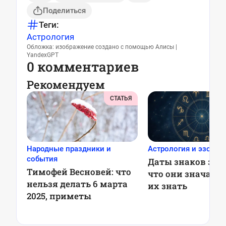
Поделиться
Теги:
Астрология
Обложка: изображение создано с помощью Алисы |
YandexGPT
0 комментариев
Рекомендуем
СТАТЬЯ
Народные праздники и
Астрология и эзотер
события
Даты знаков зод
Тимофей Весновей: что
что они значат и
нельзя делать 6 марта
их знать
2025, приметы