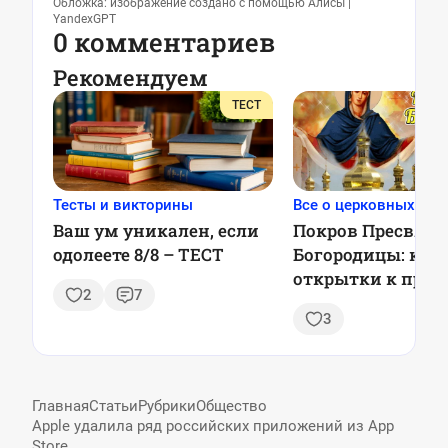
Обложка: изображение создано с помощью Алисы |
YandexGPT
0 комментариев
Рекомендуем
ТЕСТ
Тесты и викторины
Все о церковных пра
Ваш ум уникален, если
Покров Пресвято
одолеете 8/8 – ТЕСТ
Богородицы: кар
открытки к праз
2
7
3
Главная
Статьи
Рубрики
Общество
Apple удалила ряд российских приложений из App
Store