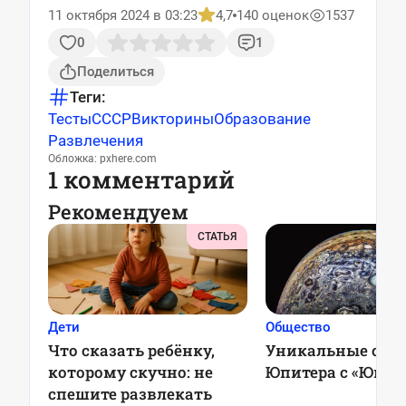
11 октября 2024 в 03:23
4,7
140 оценок
1537
0
1
Поделиться
Теги:
Тесты
СССР
Викторины
Образование
Развлечения
Обложка: pxhere.com
1 комментарий
Рекомендуем
СТАТЬЯ
Дети
Общество
Что сказать ребёнку,
Уникальные сни
которому скучно: не
Юпитера с «Юно
спешите развлекать