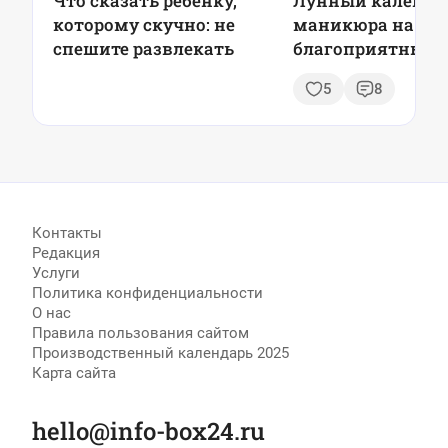
Что сказать ребёнку,
Лунный календа
которому скучно: не
маникюра на май
спешите развлекать
благоприятные д
советы и модные
5
8
тренды
Контакты
Редакция
Услуги
Политика конфиденциальности
О нас
Правила пользования сайтом
Производственный календарь 2025
Карта сайта
hello@info-box24.ru