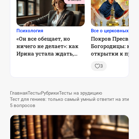
Психология
Все о церковных пра
«Он все обещает, но
Покров Пресвято
ничего не делает»: как
Богородицы: кар
Ирина устала ждать,
открытки к праз
когда муж начнет
3
действовать
Главная
Тесты
Рубрики
Тесты на эрудицию
Тест для гениев: только самый умный ответит на эти
5 вопросов