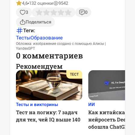
4,6
132 оценки
9542
3
0
Поделиться
Теги:
Тесты
Образование
Обложка: изображение создано с помощью Алисы |
YandexGPT
0 комментариев
Рекомендуем
ТЕСТ
Тесты и викторины
ИИ
Тест на логику: 7 задач
Как китайская
для тех, чей IQ выше 140
нейросеть DeepSe
обошла ChatGPT 
обрушила акции 