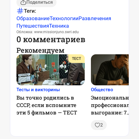
Поделиться
Теги:
Образование
Технологии
Развлечения
Путешествия
Техника
Обложка: www.missionjuno.swri.edu
0 комментариев
Рекомендуем
ТЕСТ
Тесты и викторины
Общество
Вы точно родились в
Эмоциональное 
СССР, если вспомните
профессиональн
эти 5 фильмов — ТЕСТ
выгорание: 7
проверенных стр
2
профилактики, 
оставаться в рес