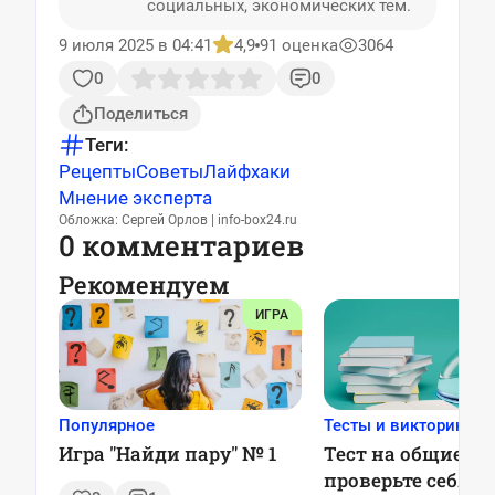
социальных, экономических тем.
9 июля 2025 в 04:41
4,9
91 оценка
3064
0
0
Поделиться
Теги:
Рецепты
Советы
Лайфхаки
Мнение эксперта
Обложка: Сергей Орлов | info-box24.ru
0 комментариев
Рекомендуем
ИГРА
Популярное
Тесты и викторины
Игра "Найди пару" № 1
Тест на общие зн
проверьте себя, 