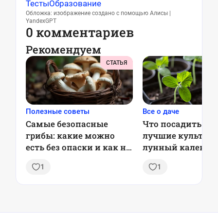
Тесты
Образование
Обложка: изображение создано с помощью Алисы |
YandexGPT
0 комментариев
Рекомендуем
СТАТЬЯ
Полезные советы
Все о даче
Самые безопасные
Что посадить в ф
грибы: какие можно
лучшие культуры
есть без опаски и как не
лунный календа
отравиться
садоводов
1
1