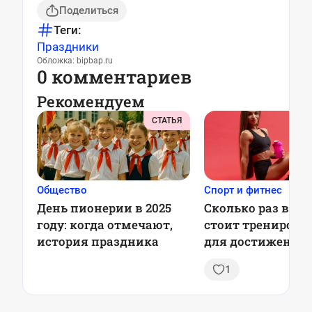
Поделиться
Теги:
Праздники
Обложка: bipbap.ru
0 комментариев
Рекомендуем
СТАТЬЯ
Общество
Спорт и фитнес
День пионерии в 2025
Сколько раз в не
году: когда отмечают,
стоит тренирова
история праздника
для достижения
лучшего результа
1
рекомендации у