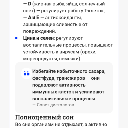
—
D
(жирная рыба, яйца, солнечный
свет) — регулирует работу Т-клеток;
—
A и E
— антиоксиданты,
защищающие слизистые от
повреждений.
Цинк и селен
: регулируют
воспалительные процессы, повышают
устойчивость к вирусам (орехи,
морепродукты, семечки).
Избегайте
избыточного сахара,
фастфуда, трансжиров — они
подавляют активность
иммунных клеток и усиливают
воспалительные процессы.
— Совет диетологов
Полноценный сон
Во сне организм не отдыхает, а активно