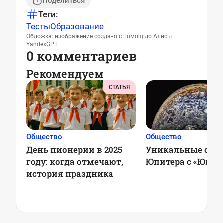
Поделиться
Теги:
Тесты
Образование
Обложка: изображение создано с помощью Алисы |
YandexGPT
0 комментариев
Рекомендуем
СТАТЬЯ
Общество
Общество
День пионерии в 2025
Уникальные сни
году: когда отмечают,
Юпитера с «Юно
история праздника