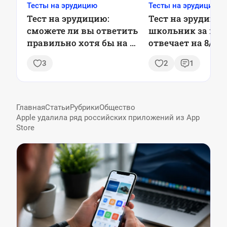
Тесты на эрудицию
Тесты на эрудицию
Тест на эрудицию:
Тест на эрудицию
сможете ли вы ответить
школьник за ми
правильно хотя бы на 5
отвечает на 8/8, 
вопросов из 7?
сумеете так?
3
2
1
Главная
Статьи
Рубрики
Общество
Apple удалила ряд российских приложений из App
Store