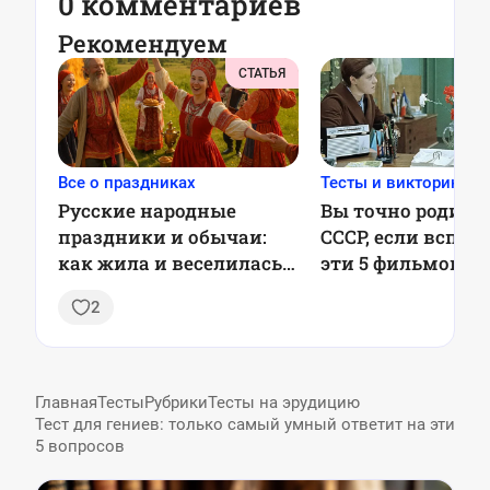
0 комментариев
Рекомендуем
СТАТЬЯ
Все о праздниках
Тесты и викторины
Русские народные
Вы точно родили
праздники и обычаи:
СССР, если вспом
как жила и веселилась
эти 5 фильмов —
Россия из поколения в
2
поколение
Главная
Тесты
Рубрики
Тесты на эрудицию
Тест для гениев: только самый умный ответит на эти
5 вопросов