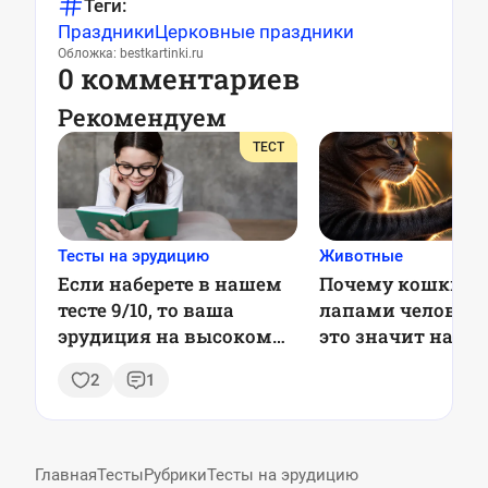
Теги:
Праздники
Церковные праздники
Обложка: bestkartinki.ru
0 комментариев
Рекомендуем
ТЕСТ
Тесты на эрудицию
Животные
Если наберете в нашем
Почему кошки м
тесте 9/10, то ваша
лапами человека
эрудиция на высоком
это значит на с
уровне — ТЕСТ
деле
2
1
Главная
Тесты
Рубрики
Тесты на эрудицию