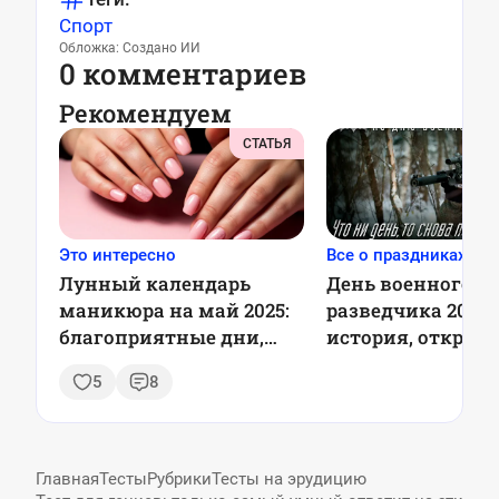
Спорт
Обложка: Создано ИИ
0 комментариев
Рекомендуем
СТАТЬЯ
Это интересно
Все о праздниках
Лунный календарь
День военного
маникюра на май 2025:
разведчика 2025:
благоприятные дни,
история, открыт
советы и модные
поздравления
5
8
тренды
Главная
Тесты
Рубрики
Тесты на эрудицию