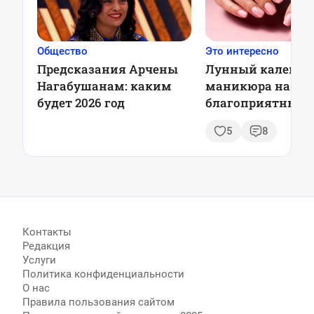
Общество
Это интересно
Предсказания Арчены
Лунный календа
Нагабушанам: каким
маникюра на май
будет 2026 год
благоприятные д
советы и модные
5
8
тренды
Контакты
Редакция
Услуги
Политика конфиденциальности
О нас
Правила пользования сайтом