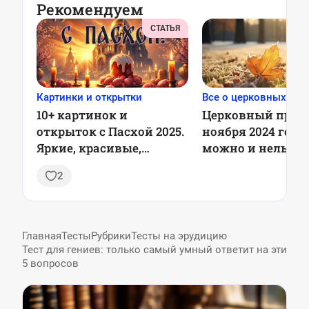
Рекомендуем
СТАТЬЯ
Картинки и открытки
Все о церковных пра
10+ картинок и
Церковный праз
открыток с Пасхой 2025.
ноября 2024 года:
Яркие, красивые,
можно и нельзя д
душевные
приметы
2
Главная
Тесты
Рубрики
Тесты на эрудицию
Тест для гениев: только самый умный ответит на эти
5 вопросов