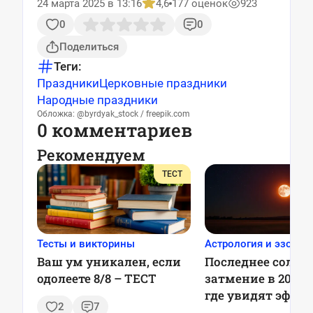
24 марта 2025 в 13:16
4,6
177 оценок
923
0
0
Поделиться
Теги:
Праздники
Церковные праздники
Народные праздники
Обложка: @byrdyak_stock / freepik.com
0 комментариев
Рекомендуем
ТЕСТ
Тесты и викторины
Астрология и эзотер
Ваш ум уникален, если
Последнее солне
одолеете 8/8 – ТЕСТ
затмение в 2025 г
где увидят эффе
2
7
красный месяц