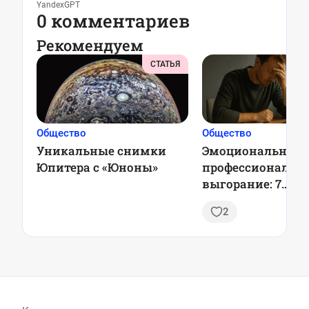
YandexGPT
0 комментариев
Рекомендуем
СТАТЬЯ
Общество
Общество
Уникальные снимки
Эмоциональное 
Юпитера с «Юноны»
профессиональн
выгорание: 7
проверенных стр
2
профилактики, 
оставаться в рес
каждый день