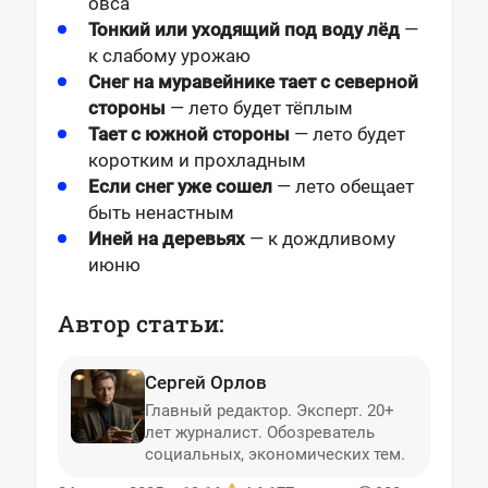
овса
Тонкий или уходящий под воду лёд
—
к слабому урожаю
Снег на муравейнике тает с северной
стороны
— лето будет тёплым
Тает с южной стороны
— лето будет
коротким и прохладным
Если снег уже сошел
— лето обещает
быть ненастным
Иней на деревьях
— к дождливому
июню
Автор статьи:
Сергей Орлов
Главный редактор. Эксперт. 20+
лет журналист. Обозреватель
социальных, экономических тем.