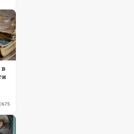
 в
ти
675