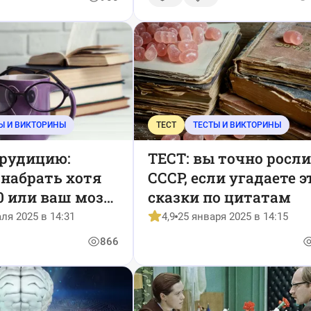
Ы И ВИКТОРИНЫ
ТЕСТ
ТЕСТЫ И ВИКТОРИНЫ
эрудицию:
ТЕСТ: вы точно росли
 набрать хотя
СССР, если угадаете э
10 или ваш мозг
сказки по цитатам
 работать?
ля 2025 в 14:31
4,9
25 января 2025 в 14:15
866