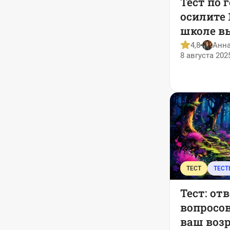
Тест по 
осилите 
школе в
"двойки"
4,8
Анн
8 августа 202
ТЕСТ
ТЕСТ
Тест: отв
вопросов
ваш воз