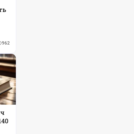
ть
962
ач
140