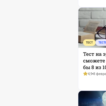
ТЕСТ
ТЕСТ
Тест на 
сможете
бы 8 из 
перестал
4,9
8 февра