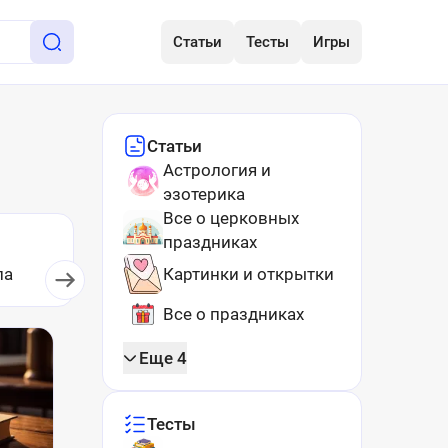
Статьи
Тесты
Игры
Статьи
Астрология и
эзотерика
Все о церковных
праздниках
ла
Картинки и открытки
Развлечения
Все о праздниках
Еще 4
Тесты