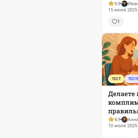
4,9
Ива
15 июля 2025 
1
ТЕСТ
ТЕСТ
Делаете 
компли
правиль
без стер
4,9
Анн
10 июля 2025 