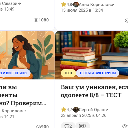
н Самарин
4,8
Анна Корнилова
в 13:49
15 июля 2025 в 13:34
1080
Ы И ВИКТОРИНЫ
ТЕСТ
ТЕСТЫ И ВИКТОРИНЫ
ли вы
Ваш ум уникален, ес
менты
одолеете 8/8 – ТЕСТ
но? Проверим
еотипов! — Тест
4,7
Сергей Орлов
а Корнилова
23 апреля 2025 в 04:26
в 14:21
2
7
900