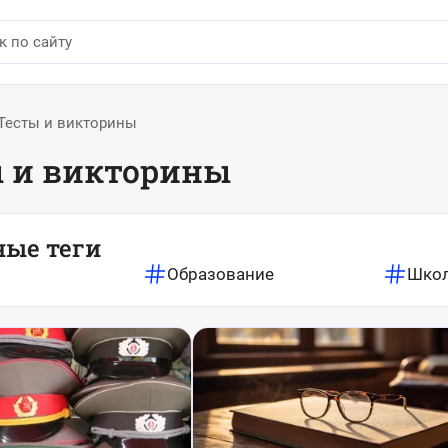
Тесты и викторины
 и викторины
ные теги
Образование
Шко