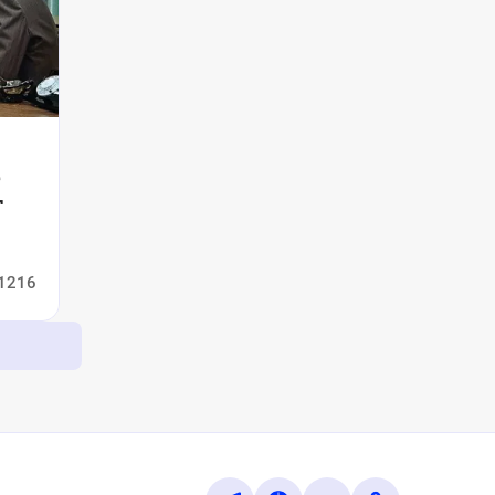
е
Т
1216