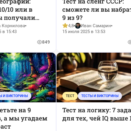
географии:
Тест на сленг СССР:
10/10 или в
сможете ли вы набра
ы получали
9 из 9?
?
а Корнилова
4,8
Иван Самарин
5 в 15:43
15 июля 2025 в 13:53
849
Ы И ВИКТОРИНЫ
ТЕСТ
ТЕСТЫ И ВИКТОРИНЫ
етьте на 9
Тест на логику: 7 зад
, а мы угадаем
для тех, чей IQ выше 
раст