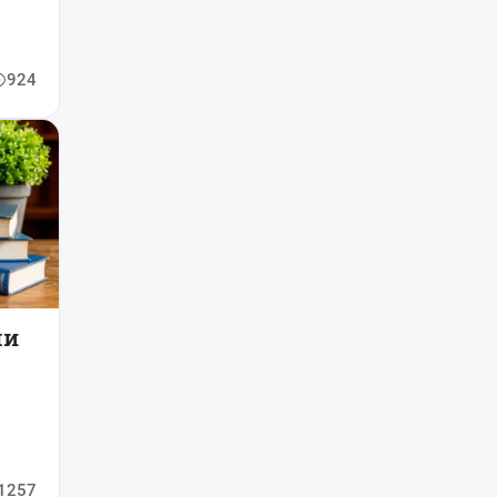
924
ли
1257