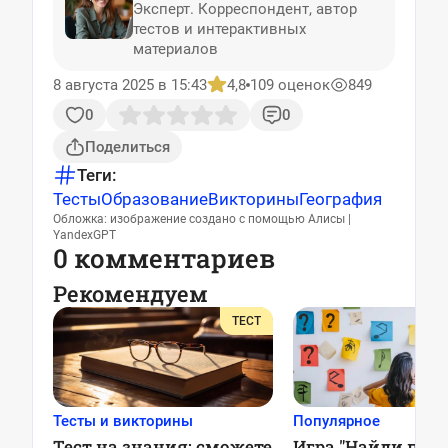
Эксперт. Корреспондент, автор
тестов и интерактивных
материалов
8 августа 2025 в 15:43
4,8
109 оценок
849
0
0
Поделиться
Теги:
Тесты
Образование
Викторины
География
Обложка: изображение создано с помощью Алисы |
YandexGPT
0 комментариев
Рекомендуем
ТЕСТ
Тесты и викторины
Популярное
Тест на знания: сможете
Игра "Найди пару