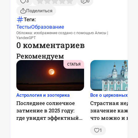
3
0
Поделиться
Теги:
Тесты
Образование
Обложка: изображение создано с помощью Алисы |
YandexGPT
0 комментариев
Рекомендуем
СТАТЬЯ
Астрология и эзотерика
Все о церковных пра
Последнее солнечное
Страстная неделя
затмение в 2025 году:
значение каждог
где увидят эффектный
что можно и нел
красный месяц
делать
1