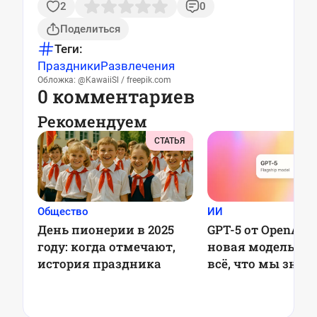
2
0
Поделиться
Теги:
Праздники
Развлечения
Обложка: @KawaiiSl / freepik.com
0 комментариев
Рекомендуем
СТАТЬЯ
Общество
ИИ
День пионерии в 2025
GPT-5 от OpenAI: 
году: когда отмечают,
новая модель ме
история праздника
всё, что мы знал