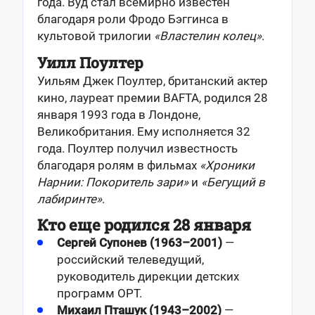
года. Вуд стал всемирно известен
благодаря роли Фродо Бэггинса в
культовой трилогии
«Властелин колец»
.
Уилл Поултер
Уильям Джек Поултер, британский актер
кино, лауреат премии BAFTA, родился 28
января 1993 года в Лондоне,
Великобритания. Ему исполняется 32
года. Поултер получил известность
благодаря ролям в фильмах
«Хроники
Нарнии: Покоритель зари»
и
«Бегущий в
лабиринте»
.
Кто еще родился 28 января
Сергей Супонев (1963–2001)
—
российский телеведущий,
руководитель дирекции детских
программ ОРТ.
Михаил Пташук (1943–2002)
—