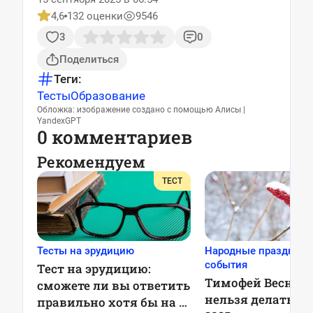
4,6
132 оценки
9546
3
0
Поделиться
Теги:
Тесты
Образование
Обложка: изображение создано с помощью Алисы |
YandexGPT
0 комментариев
Рекомендуем
ТЕСТ
Тесты на эрудицию
Народные праздники
события
Тест на эрудицию:
Тимофей Веснове
сможете ли вы ответить
нельзя делать 6 
правильно хотя бы на 5