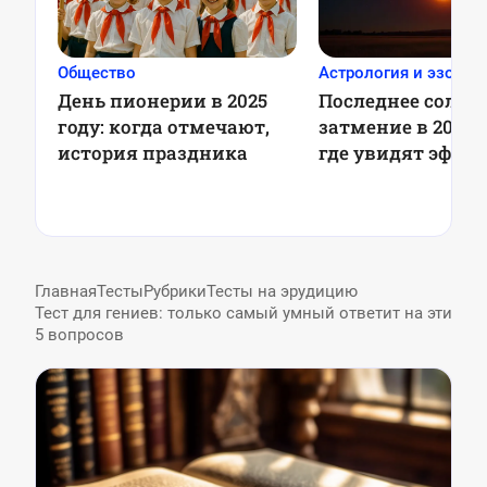
Общество
Астрология и эзотер
День пионерии в 2025
Последнее солне
году: когда отмечают,
затмение в 2025 г
история праздника
где увидят эффе
красный месяц
Главная
Тесты
Рубрики
Тесты на эрудицию
Тест для гениев: только самый умный ответит на эти
5 вопросов