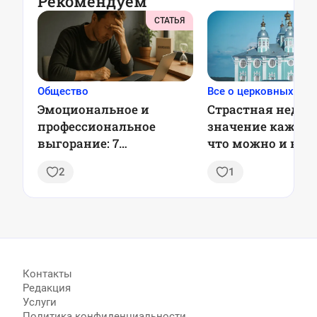
Рекомендуем
СТАТЬЯ
Общество
Все о церковных пра
Эмоциональное и
Страстная неделя
профессиональное
значение каждог
выгорание: 7
что можно и нел
проверенных стратегий
делать
2
1
профилактики, чтобы
оставаться в ресурсе
каждый день
Контакты
Редакция
Услуги
Политика конфиденциальности