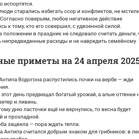
о испортятся.
 люди старались избегать ссор и конфликтов, не мстил
 Согласно поверьям, любое негативное действие
ь к тому, кто его совершил, с удвоенной силой.
 положении в праздник не следовало считать деньги,
ь непредвиденные расходы и не навредить семейному
ые приметы на 24 апреля 202
 Антипа Водогона распустились почки на вербе — жди
ния.
 этот день предвещал богатый урожай, а алые оттенки 
ветер и ливень.
тому дню ласточки ещё не вернулись, то весна будет
й и прохладной.
ба зацвела — пора ждать тепла.
а Антипа считался добрым знаком для грибников: в ле