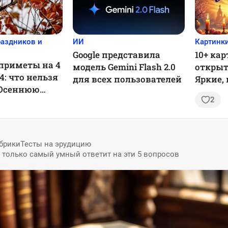
раздников и
ИИ
Картинки
Google представила
10+ ка
приметы на 4
модель Gemini Flash 2.0
открыт
4: что нельзя
для всех пользователей
Яркие,
 Осеннюю
душев
2
ю
брики
Тесты на эрудицию
: только самый умный ответит на эти 5 вопросов