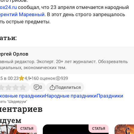
ого грибов.
box24.ru
сообщал, что 23 апреля отмечается народный
ерентий Маревный
. В этот день строго запрещалось
ть острые предметы.
атьи:
ергей Орлов
авный редактор. Эксперт. 20+ лет журналист. Обозреватель
циальных, экономических тем.
5 в 00:23
4,9
160 оценок
939
0
Поделиться
ковные праздники
Народные праздники
Праздники
сеть "Шедеврум"
ментариев
ндуем
СТАТЬЯ
СТАТЬЯ