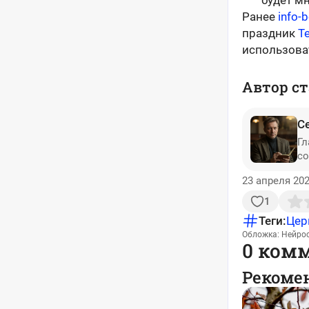
будет мн
Ранее
info-
праздник
Т
использова
Автор ст
С
Гл
со
23 апреля 202
1
Теги:
Цер
Обложка: Нейро
0 ком
Рекоме