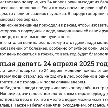
ествовало поверье, что 24 апреля реки выходят из бер
весеннее половодье. Если к этому времени реки ещё б
ом, то люди опасались неурожая. В народе говорили: 
закрома без зерна».
 одинокие женщины приходили к рекам, чтобы избавить
осторожно подходили к воде, зачерпывали её левой рук
 лицо, а затем омывали руки и ноги.
п считался целителем, поэтому в этот день люди моли
избавлении от болезней, особенно от зубной боли. Вер
этот день покаяться в грехах, то весь год будет благопо
льзя делать 24 апреля 2025 год
ло также поверье, что 24 апреля медведи покидают св
этому люди старались не ходить в лес, особенно в один
третиться с голодным после спячки зверем.
ипа Водогона люди придерживались определённых тра
 Например, считалось нежелательным стирать одежду д
ествовала вера в то, что вместе с водой можно «смыть
лыша. Также избегали занятий рукоделием, опасаясь, 