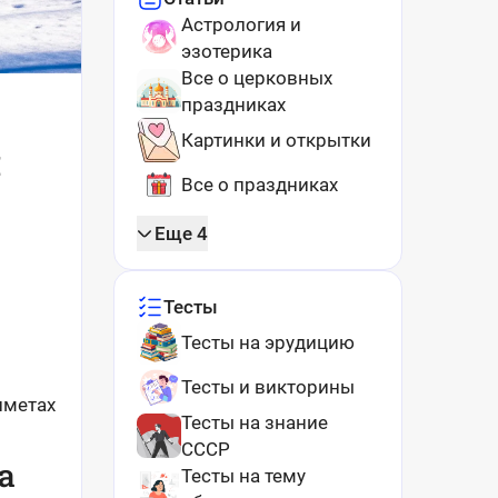
Астрология и
эзотерика
Все о церковных
праздниках
Картинки и открытки
я
Все о праздниках
Еще 4
Тесты
Тесты на эрудицию
Тесты и викторины
иметах
Тесты на знание
СССР
а
Тесты на тему