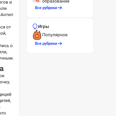
образование
егов и
Все рубрики
ыли
«Антип
Игры
ся от
ой,
Популярное
Все рубрики
лись о
или,
лучным.
а
ои
очку,
диций
етей,
»
что