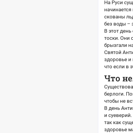
На Руси сущ
начинается 
скованы льд
без воды – 
В этот день
тоски. Они 
брызгали на
Святой Анти
здоровье и 
что если в 
Что не
Существова
берлоги. По
чтобы не вс
В день Ант
и суеверий.
так как сущ
здоровье ма