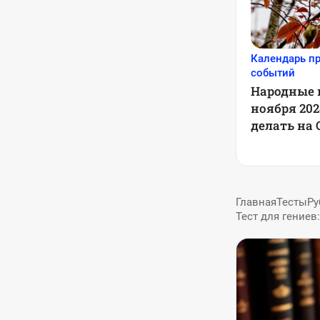
Календарь п
событий
Народные 
ноября 202
делать на
Казанску
Главная
Тесты
Ру
Тест для гениев