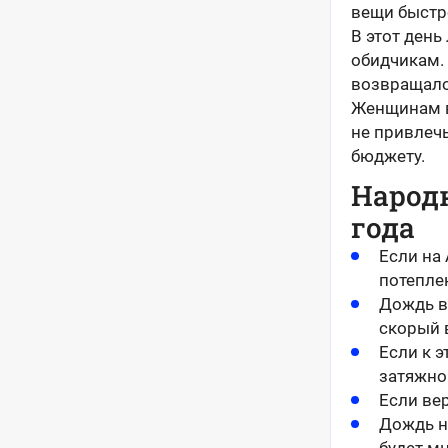
вещи быстр
В этот день
обидчикам.
возвращалос
Женщинам в
не привлеч
бюджету.
Народн
года
Если на
потепле
Дождь в
скорый 
Если к э
затяжно
Если вер
Дождь н