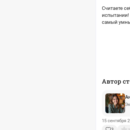
Считаете с
испытании!
самый умны
Автор ст
А
Эк
15 сентября 2
3