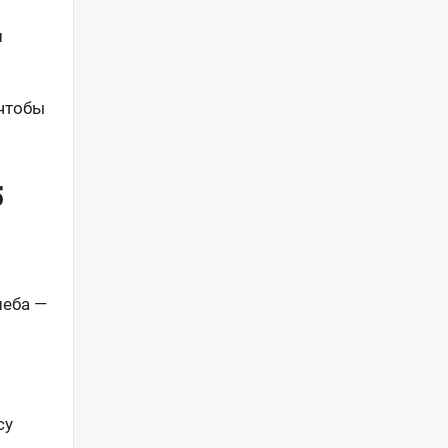
и
 чтобы
5
неба —
су