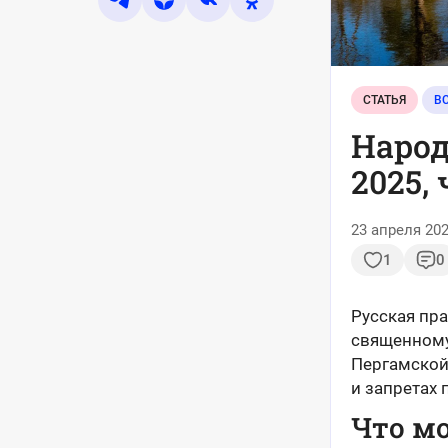
СТАТЬЯ
Народ
2025,
23 апреля 202
1
0
Русская пра
священному
Пергамской
и запретах
Что мо