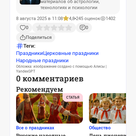
материалов об астрологии,
технологиях и психологии
8 августа 2025 в 11:08
4,8
245 оценок
1402
0
0
Поделиться
Теги:
Праздники
Церковные праздники
Народные праздники
Обложка: изображение создано с помощью Алисы |
YandexGPT
0 комментариев
Рекомендуем
СТАТЬЯ
Все о праздниках
Общество
Русские народные
День пионерии в 