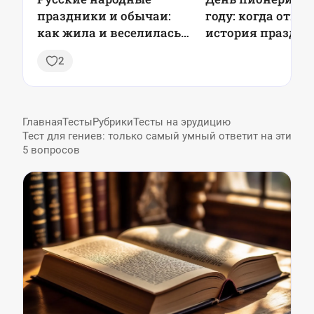
праздники и обычаи:
году: когда отме
как жила и веселилась
история праздни
Россия из поколения в
2
поколение
Главная
Тесты
Рубрики
Тесты на эрудицию
Тест для гениев: только самый умный ответит на эти
5 вопросов