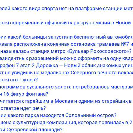
лей какого вида спорта нет на платформе станции ме
ется современный офисный парк крупнейший в Новой
рии какой больницы запустили беспилотный автомоби
окзала расположена конечная остановка трамваев №7 
 называлась станция метро «Бульвар Рокоссовского»?
резидентных разрешений можно оформить на одну квар
рафон 7 этап 2 Дорожка — Новый облик знакомых ули
кт не увидишь на медальонах Северного речного вокза
тся этот сквер?
лограммов сусального золота потребовалось мастерам
и 16 фигур фонтана?
считается старейшим в Москве и одним из старейших в
отеатре идет речь?
рии какого парка находится Соловьиный остров?
щена скульптурная композиция, которая появилась в 
лой Сухаревской площади?