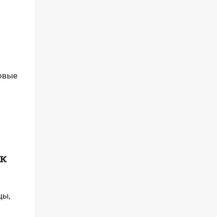
овые
к
цы,