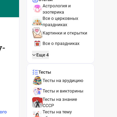
Астрология и
эзотерика
Все о церковных
праздниках
Картинки и открытки
Все о праздниках
у-
Еще 4
Тесты
Тесты на эрудицию
Тесты и викторины
Тесты на знание
СССР
ого
Тесты на тему