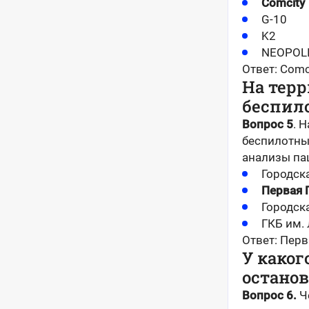
Comcity
G-10
K2
NEOPOL
Ответ: Comc
На тер
беспил
Вопрос 5
. 
беспилотны
анализы па
Городска
Первая 
Городск
ГКБ им. 
Ответ: Перв
У каког
остано
Вопрос 6.
Ч