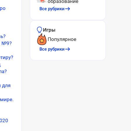
образование
тро
Все рубрики
Игры
ль?
Популярное
и №9?
Все рубрики
тиру?
ц
ла?
 для
 мире.
2020