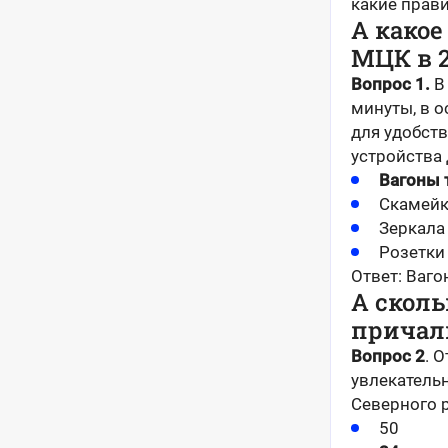
какие прави
А какое
МЦК в 2
Вопрос 1.
В
минуты, в о
для удобств
устройства
Вагоны
Скамейк
Зеркала
Розетки
Ответ: Ваг
А сколь
причалы
Вопрос 2
. 
увлекатель
Северного 
50