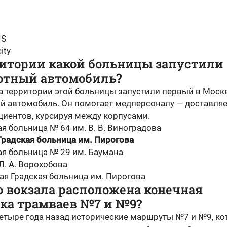
IS
ity
ритории какой больницы запустили
отный автомобиль?
На территории этой больницы запустили первый в Моск
й автомобиль. Он помогает медперсоналу — доставляе
циентов, курсируя между корпусами.
я больница № 64 им. В. В. Виноградова
Градская больница им. Пирогова
ая больница № 29 им. Баумана
Л. А. Ворохобова
ая Градская больница им. Пирогова
о вокзала расположена конечная
вка трамваев №7 и №9?
етыре года назад исторические маршруты №7 и №9, к