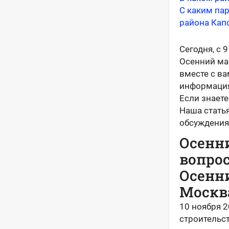
С каким па
района Кап
Сегодня, с 
Осенний ма
вместе с ва
информация
Если знаете
Наша стать
обсуждения
Осенни
вопро
Осенни
Москва
10 ноября 2
строительст