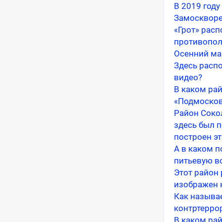
В 2019 год
Замосквореч
«Грот» расп
противопол
Осенний ма
Здесь расп
видео?
В каком ра
«Подмосков
Район Соко
здесь был 
построен э
А в каком п
питьевую в
Этот район 
изображен 
Как называ
контртерро
В каком ра