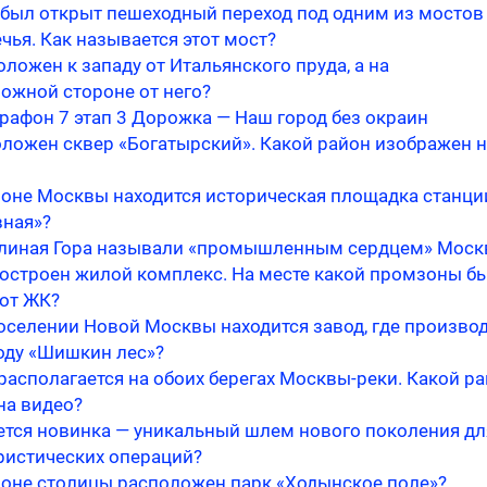
у был открыт пешеходный переход под одним из мостов
ья. Как называется этот мост?
оложен к западу от Итальянского пруда, а на
ожной стороне от него?
рафон 7 этап 3 Дорожка — Наш город без окраин
оложен сквер «Богатырский». Какой район изображен 
йоне Москвы находится историческая площадка станци
ная»?
линая Гора называли «промышленным сердцем» Моск
построен жилой комплекс. На месте какой промзоны б
тот ЖК?
оселении Новой Москвы находится завод, где произво
оду «Шишкин лес»?
располагается на обоих берегах Москвы-реки. Какой р
на видео?
ется новинка — уникальный шлем нового поколения дл
ристических операций?
йоне столицы расположен парк «Ходынское поле»?