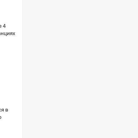
е 4
анциях
ся в
о