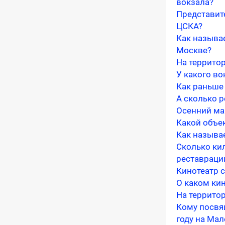
вокзала?
Представите
ЦСКА?
Как называ
Москве?
На террито
У какого в
Как раньше
А сколько 
Осенний ма
Какой объе
Как называе
Сколько ки
реставраци
Кинотеатр 
О каком кин
На террито
Кому посвя
году на Ма