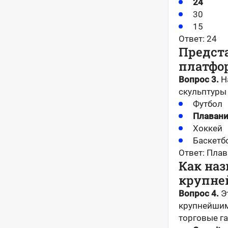
24
30
15
Ответ: 24
Предста
платфо
Вопрос 3.
Н
скульптуры
Футбол
Плаван
Хоккей
Баскетб
Ответ: Пла
Как на
крупне
Вопрос 4.
Э
крупнейшим
торговые га