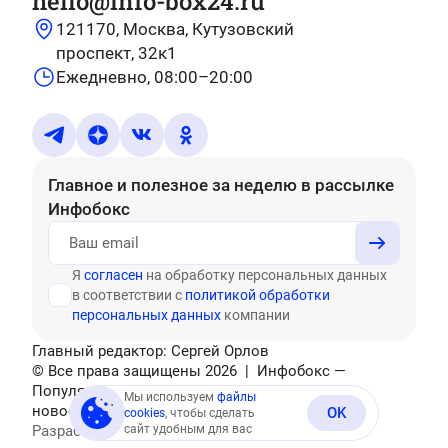
hello@info-box24.ru
121170, Москва, Кутузовский
проспект, 32к1
Ежедневно, 08:00–20:00
Главное и полезное за неделю
в рассылке
Инфобокс
Я
согласен
на обработку персональных данных
в соответствии с
политикой обработки
персональных данных
компании
Главный редактор: Сергей Орлов
© Все права защищены
2026
| Инфобокс —
Популярные тесты, головоломки, актуальные
Мы используем
файлы
новости
OK
cookies
, чтобы сделать
Разработано
сайт удобным для вас
Mediatex