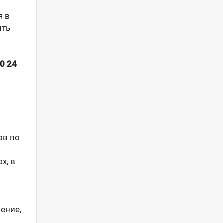
я в
ить
00 24
ов по
х, в
ение,