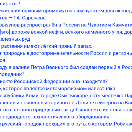
 широты?
луживший важным промежуточным пунктом для экспе
гса — Г.А. Сарычева
рызунов распространён в России на Чукотке и Камчат
[это] дороже всякой нефти, всякого каменного угля, д
железных руд
 растения имеют лёгкий пряный запах.
е природные достопримечательности России и регионы
ся
году в заливе Петра Великого был создан первый в Рос
поведник?
бъекте Российской Федерации оно находится?
, которое является метаморфизмом известняка
Республики Коми, городе Сыктывкаре, есть местечко П
ашенный почвенный горизонт в Долине гейзеров на Ка
этого острова природный газ добывается с использов
о подводного технологического оборудования.
 русский городок проходил его путь, о котором Робинз