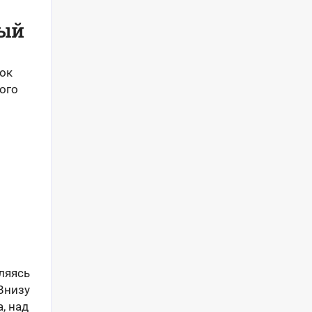
ный
ток
ого
ляясь
Внизу
, над