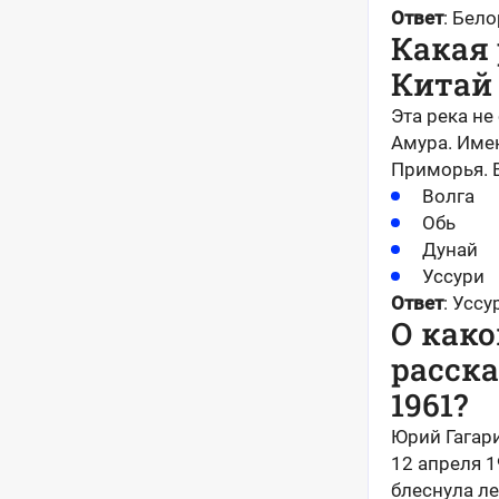
Ответ
: Бел
Какая 
Китай
Эта река не
Амура. Име
Приморья. В
Волга
Обь
Дунай
Уссури
Ответ
: Уссу
О как
расска
1961?
Юрий Гагари
12 апреля 1
блеснула ле