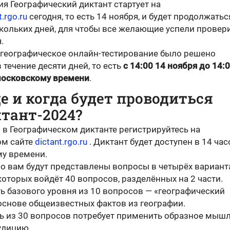
я Географический диктант стартует на
t.rgo.ru
сегодня, то есть 14 ноября, и будет продолжатьс
скольких дней, для чтобы все желающие успели провер
.
у географическое онлайн-тестирование было решено
 течение десяти дней, то есть
с 14:00 14 ноября до 14:
московскому времени
.
де и когда будет проводиться
тант-2024?
 в Географическом диктанте регистрируйтесь на
ом сайте
dictant.rgo.ru
. Диктант будет доступен в 14 час
у времени.
о вам будут представлены вопросы в четырёх варианта
оторых войдёт 40 вопросов, разделённых на 2 части.
ь базового уровня из 10 вопросов — «географический
основе общеизвестных фактов из географии.
ть из 30 вопросов потребует применить образное мышл
удицию.