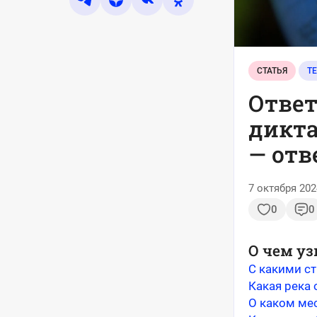
СТАТЬЯ
Ответ
диктан
— отв
7 октября 202
0
0
О чем уз
С какими с
Какая река
О каком ме