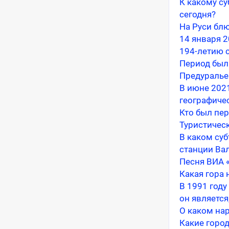
К какому с
сегодня?
На Руси блю
14 января 
194-летию 
Период был
Предуралье
В июне 202
географиче
Кто был пе
Туристичес
В каком су
станции Ва
Песня ВИА 
Какая гора 
В 1991 году
он является
О каком нар
Какие город