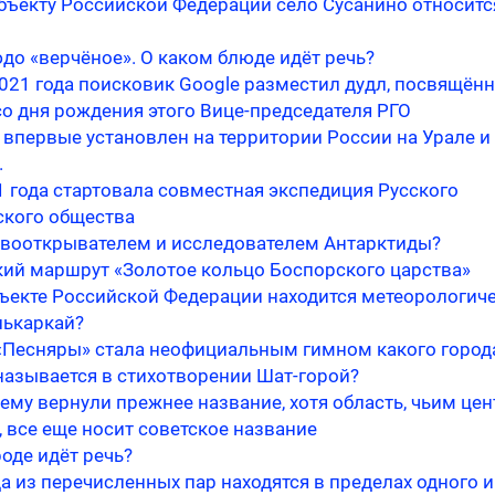
убъекту Российской Федерации село Сусанино относитс
до «верчёное». О каком блюде идёт речь?
2021 года поисковик Google разместил дудл, посвящён
со дня рождения этого Вице-председателя РГО
 впервые установлен на территории России на Урале и
.
1 года стартовала совместная экспедиция Русского
ского общества
рвооткрывателем и исследователем Антарктиды?
кий маршрут «Золотое кольцо Боспорского царства»
бъекте Российской Федерации находится метеорологич
лькаркай?
«Песняры» стала неофициальным гимном какого город
называется в стихотворении Шат-горой?
 ему вернули прежнее название, хотя область, чьим це
, все еще носит советское название
оде идёт речь?
а из перечисленных пар находятся в пределах одного и