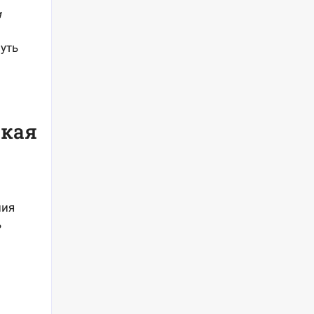
и
уть
ская
ния
ь