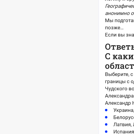
Географичес
анонимно о
Мы подгота
позже…
Если вы зн
Ответ
С как
област
Выберите, с
границы с о
Чудского во
Александра
Александр 
Украина
Белорус
Латвия, 
Испания