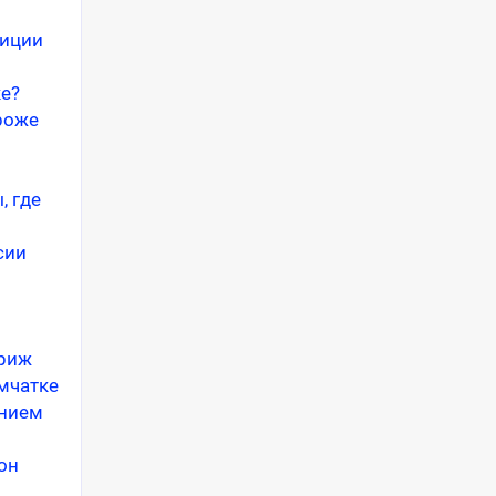
диции
ке?
ороже
, где
сии
ариж
мчатке
анием
он