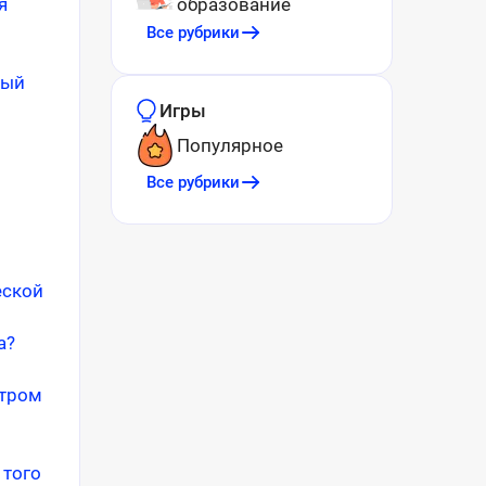
я
образование
Все рубрики
ный
Игры
Популярное
Все рубрики
еской
а?
нтром
 того