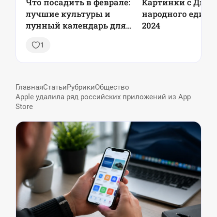
Что посадить в феврале:
Картинки с Днем
лучшие культуры и
народного единс
лунный календарь для
2024
садоводов
1
Главная
Статьи
Рубрики
Общество
Apple удалила ряд российских приложений из App
Store