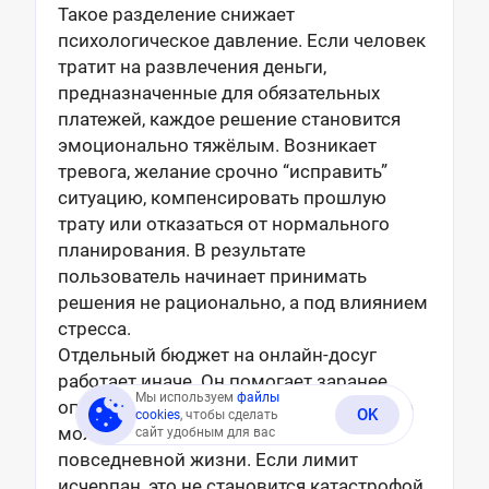
Такое разделение снижает
психологическое давление. Если человек
тратит на развлечения деньги,
предназначенные для обязательных
платежей, каждое решение становится
эмоционально тяжёлым. Возникает
тревога, желание срочно “исправить”
ситуацию, компенсировать прошлую
трату или отказаться от нормального
планирования. В результате
пользователь начинает принимать
решения не рационально, а под влиянием
стресса.
Отдельный бюджет на онлайн-досуг
работает иначе. Он помогает заранее
Мы используем
файлы
определить безопасную сумму, которую
OK
cookies
, чтобы сделать
можно потратить без ущерба для
сайт удобным для вас
повседневной жизни. Если лимит
исчерпан, это не становится катастрофой,