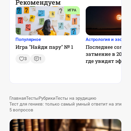
Рекомендуем
ИГРА
Популярное
Астрология и эзотер
Игра "Найди пару" № 1
Последнее солне
затмение в 2025 г
3
1
где увидят эффе
красный месяц
Главная
Тесты
Рубрики
Тесты на эрудицию
Тест для гениев: только самый умный ответит на эти
5 вопросов