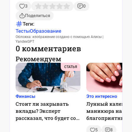
3
0
Поделиться
Теги:
Тесты
Образование
Обложка: изображение создано с помощью Алисы |
YandexGPT
0 комментариев
Рекомендуем
СТАТЬЯ
Финансы
Это интересно
Стоит ли закрывать
Лунный календа
вклады? Эксперт
маникюра на май
рассказал, что будет со
благоприятные д
ставками в 2025 году
советы и модные
5
8