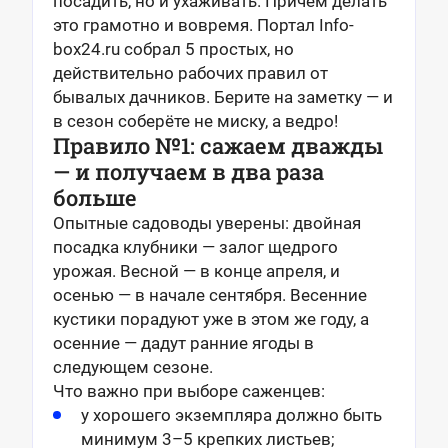
посадить, но и ухаживать. Причём делать
это грамотно и вовремя. Портал Info-
box24.ru собрал 5 простых, но
действительно рабочих правил от
бывалых дачников. Берите на заметку — и
в сезон соберёте не миску, а ведро!
Правило №1: сажаем дважды
— и получаем в два раза
больше
Опытные садоводы уверены: двойная
посадка клубники — залог щедрого
урожая. Весной — в конце апреля, и
осенью — в начале сентября. Весенние
кустики порадуют уже в этом же году, а
осенние — дадут ранние ягоды в
следующем сезоне.
Что важно при выборе саженцев:
у хорошего экземпляра должно быть
минимум 3–5 крепких листьев;