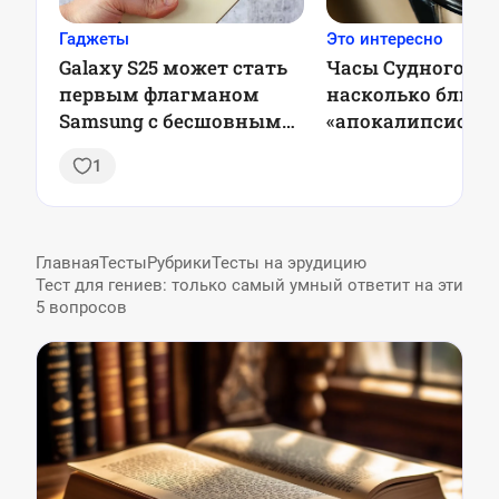
Гаджеты
Это интересно
Galaxy S25 может стать
Часы Судного дн
первым флагманом
насколько близо
Samsung с бесшовными
«апокалипсис»?
обновлениями
1
Главная
Тесты
Рубрики
Тесты на эрудицию
Тест для гениев: только самый умный ответит на эти
5 вопросов