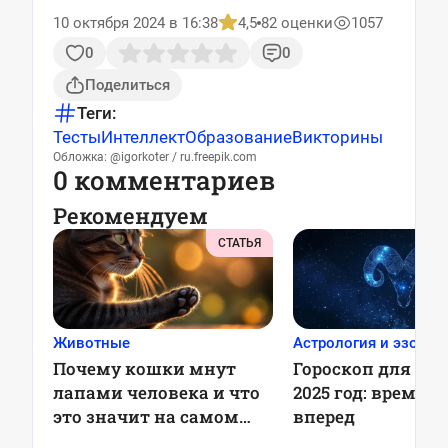
10 октября 2024 в 16:38
4,5
82 оценки
1057
0
0
Поделиться
Теги:
Тесты
Интеллект
Образование
Викторины
Обложка: @igorkoter / ru.freepik.com
0 комментариев
Рекомендуем
СТАТЬЯ
Животные
Астрология и эзотер
Почему кошки мнут
Гороскоп для Овн
лапами человека и что
2025 год: время 
это значит на самом
вперед
деле