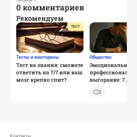
YandexGPT
0 комментариев
Рекомендуем
ТЕСТ
Тесты и викторины
Общество
Тест на знания: сможете
Эмоциональное 
ответить на 7/7 или ваш
профессиональн
мозг крепко спит?
выгорание: 7
проверенных стр
2
профилактики, 
оставаться в рес
каждый день
Контакты