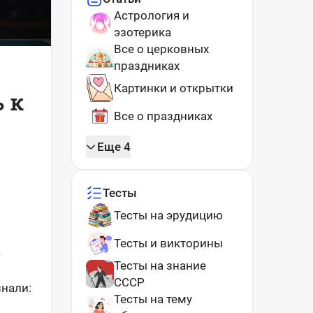
Астрология и
эзотерика
Все о церковных
праздниках
Картинки и открытки
 к
Все о праздниках
Еще 4
Тесты
Тесты на эрудицию
Тесты и викторины
ю
Тесты на знание
СССР
знали:
Тесты на тему