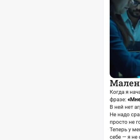
Малень
Когда я нач
фразе:
«Мне
В ней нет а
Не надо сра
просто не г
Теперь у ме
себе — я не