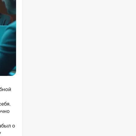
бной
себя.
очно
абыл о
у