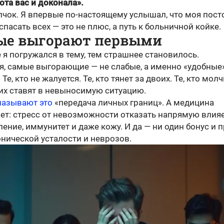
та вас и доконала».
лчок. Я впервые по-настоящему услышал, что моя пост
спасать всех — это не плюс, а путь к больничной койке.
ые выгорают первыми
я погружался в тему, тем страшнее становилось.
я, самые выгорающие — не слабые, а именно «удобные
Те, кто не жалуется. Те, кто тянет за двоих. Те, кто молч
 их ставят в невыносимую ситуацию.
называют это
«передача личных границ». А медицина
ет: стресс от невозможности отказать напрямую влияе
ление, иммунитет и даже кожу. И да — ни один бонус и 
онической усталости и неврозов.