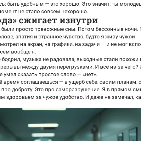
ь: быть удобным — это хорошо. Это значит, ты молодец
момент не стало совсем нехорошо.
«да» сжигает изнутри
о были просто тревожные сны. Потом бессонные ночи.
олове, апатия и странное чувство, будто я живу чужой
мотрел на экран, на графики, на задачи — и не мог всп
всём вообще я.
 бодрил, музыка не радовала, выходные стали похожи 
рерывы между двумя перегрузками. И всё из-за чего? 
 не умел сказать простое слово — «нет».
ё время соглашаешься — в ущерб себе, своим планам, 
е про доброту. Это про саморазрушение. Я в прямом с
м здоровьем за чужое удобство. И даже не замечал, к