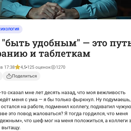
СИХОЛОГИЯ
 "быть удобным" — это путь
анию и таблеткам
в 17:38
4,5
125 оценок
1270
Поделиться
-то сказал мне лет десять назад, что моя вежливость
дёт меня с ума — я бы только фыркнул. Ну подумаешь,
остался на работе, подменил коллегу, подхватил чужу
зве это повод жаловаться? Я тогда гордился, что меня
дежным», что шеф мог на меня положиться, а коллеги 
 вытащу.