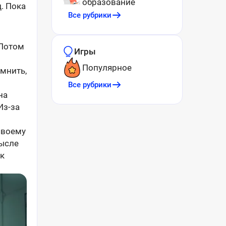
образование
. Пока
Все рубрики
 Потом
Игры
Популярное
омнить,
Все рубрики
на
Из-за
своему
мысле
ак