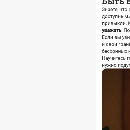
Быть 
Знаете, что
доступным»,
привыкли. К
уважать
. П
Если вы узн
и свои гран
бессонных н
Научитесь г
нужно подум