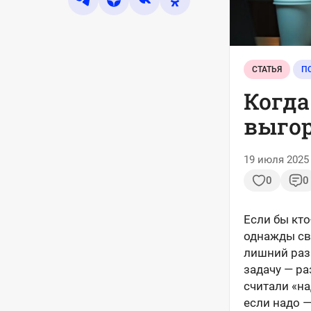
СТАТЬЯ
П
Когда
выгор
19 июля 2025 
0
0
Если бы кто
однажды све
лишний раз 
задачу — ра
считали «на
если надо —