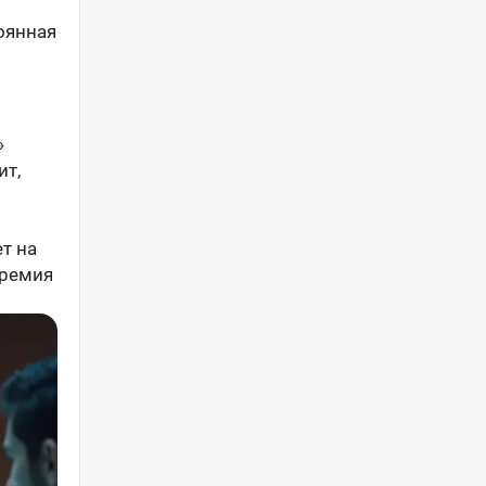
оянная
»
ит,
т на
премия