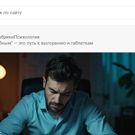
убрики
Психология
бным" — это путь к выгоранию и таблеткам