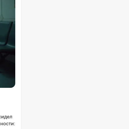
 сидел
жности: