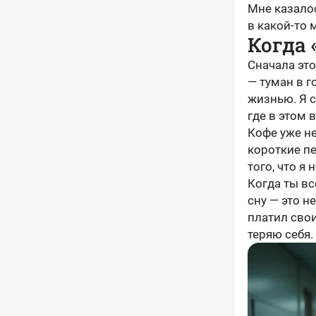
Мне казалос
в какой-то 
Когда 
Сначала эт
— туман в г
жизнью. Я с
где в этом 
Кофе уже не
короткие пе
того, что я
Когда ты вс
сну — это н
платил свои
теряю себя.