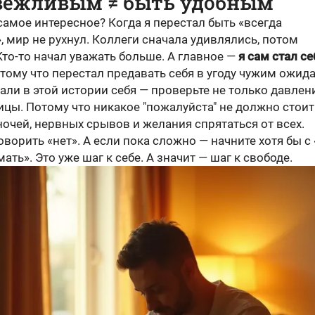
вежливым ≠ быть удобным
 самое интересное? Когда я перестал быть «всегда
 мир не рухнул. Коллеги сначала удивлялись, потом
то-то начал уважать больше. А главное —
я сам стал се
отому что перестал предавать себя в угоду чужим ожид
али в этой истории себя — проверьте не только давлени
ицы. Потому что никакое "пожалуйста" не должно стои
очей, нервных срывов и желания спрятаться от всех.
оворить «нет». А если пока сложно — начните хотя бы с
ать». Это уже шаг к себе. А значит — шаг к свободе.