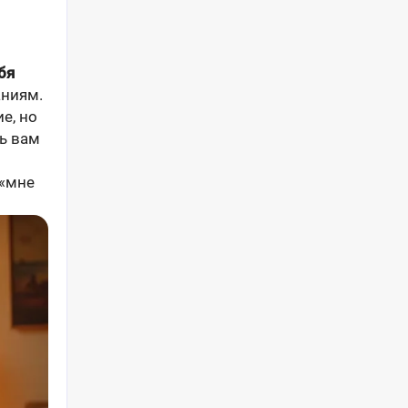
бя
аниям.
е, но
ть вам
 «мне