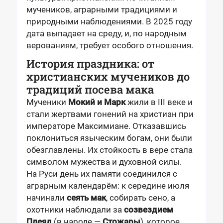
мучеников, аграрными традициями и
природными наблюдениями. В 2025 году
дата выпадает на среду, и, по народным
верованиям, требует особого отношения.
История праздника: от
христианских мучеников до
традиций посева мака
Мученики
Мокий и Марк
жили в III веке и
стали жертвами гонений на христиан при
императоре Максимиане. Отказавшись
поклониться языческим богам, они были
обезглавлены. Их стойкость в вере стала
символом мужества и духовной силы.
На Руси день их памяти соединился с
аграрным календарём: к середине июля
начинали
сеять мак
, собирать сено, а
охотники наблюдали за
созвездием
Плеяд
(в народе —
Стожары
), которое