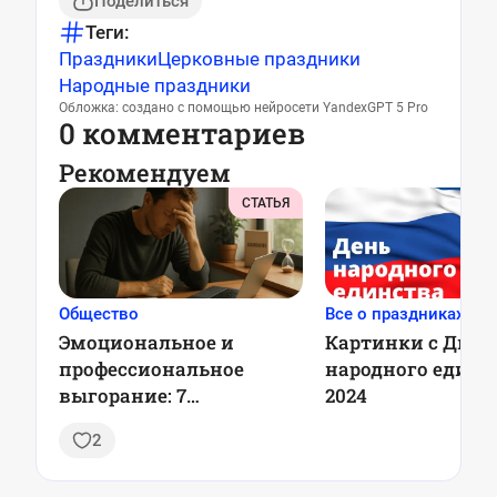
Поделиться
Теги:
Праздники
Церковные праздники
Народные праздники
Обложка: создано с помощью нейросети YandexGPT 5 Pro
0 комментариев
Рекомендуем
СТАТЬЯ
Общество
Все о праздниках
Эмоциональное и
Картинки с Днем
профессиональное
народного единс
выгорание: 7
2024
проверенных стратегий
2
профилактики, чтобы
оставаться в ресурсе