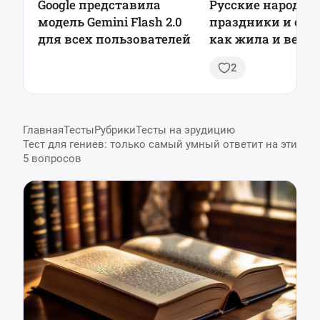
Google представила
Русские народны
модель Gemini Flash 2.0
праздники и обы
для всех пользователей
как жила и весе
Россия из покол
2
поколение
Главная
Тесты
Рубрики
Тесты на эрудицию
Тест для гениев: только самый умный ответит на эти
5 вопросов