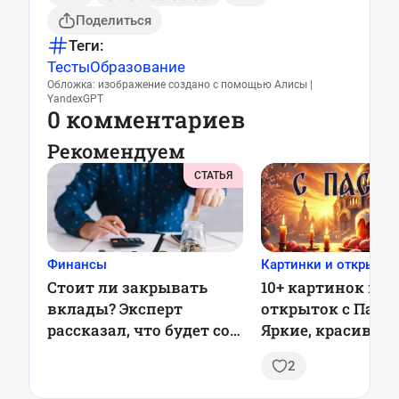
Поделиться
Теги:
Тесты
Образование
Обложка: изображение создано с помощью Алисы |
YandexGPT
0 комментариев
Рекомендуем
СТАТЬЯ
Финансы
Картинки и открытки
Стоит ли закрывать
10+ картинок и
вклады? Эксперт
открыток с Пасхо
рассказал, что будет со
Яркие, красивые,
ставками в 2025 году
душевные
2