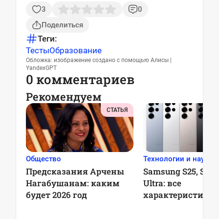
3
0
Поделиться
Теги:
Тесты
Образование
Обложка: изображение создано с помощью Алисы |
YandexGPT
0 комментариев
Рекомендуем
СТАТЬЯ
Общество
Технологии и наука
Предсказания Арчены
Samsung S25, S25+
Нагабушанам: каким
Ultra: все
будет 2026 год
характеристики