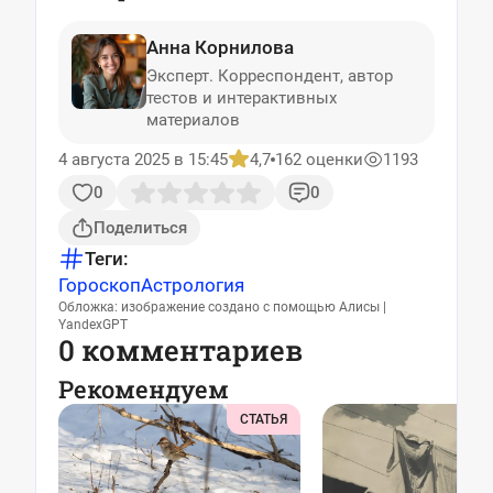
Анна Корнилова
Эксперт. Корреспондент, автор
тестов и интерактивных
материалов
4 августа 2025 в 15:45
4,7
162 оценки
1193
0
0
Поделиться
Теги:
Гороскоп
Астрология
Обложка: изображение создано с помощью Алисы |
YandexGPT
0 комментариев
Рекомендуем
СТАТЬЯ