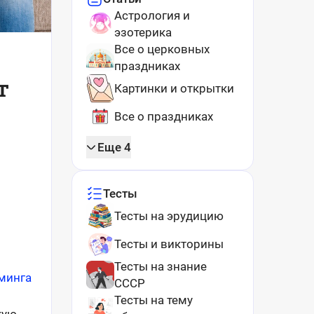
Астрология и
эзотерика
Все о церковных
праздниках
т
Картинки и открытки
Все о праздниках
Еще 4
Тесты
Тесты на эрудицию
Тесты и викторины
Тесты на знание
йминга
СССР
Тесты на тему