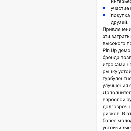
интерье
участие
покупка
друзей.
Привлечени
эти затраты
высокого п
Pin Up дем
бренда поз
игроками на
рынку усто
турбулентн
улучшения 
Дополнител
взрослой а
долгосрочн
рисков. В о
более моло
устойчивые 