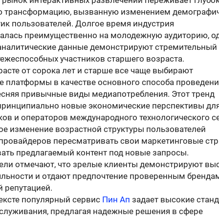
 рынок интерактивных развлечений переживает глубо
ю трансформацию, вызванную изменением демографи
тик пользователей. Долгое время индустрия
алась преимущественно на молодежную аудиторию, о
аналитические данные демонстрируют стремительный
тежеспособных участников старшего возраста.
асте от сорока лет и старше все чаще выбирают
е платформы в качестве основного способа проведени
тесняя привычные виды медиапотребления. Этот тренд
принципиально новые экономические перспективы дл
ков и операторов международного технологического се
ое изменение возрастной структуры пользователей
 провайдеров пересматривать свои маркетинговые стр
вать предлагаемый контент под новые запросы.
ели отмечают, что зрелые клиенты демонстрируют вы
яльности и отдают предпочтение проверенным брендам
й репутацией.
тексте популярный сервис
Пин Ап
задает высокие стан
бслуживания, предлагая надежные решения в сфере