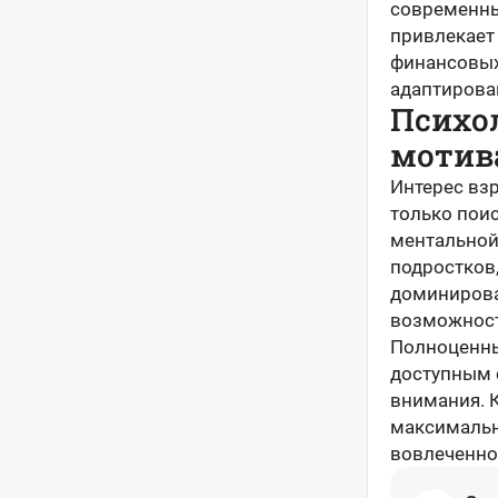
современны
привлекает
финансовых
адаптирова
Психо
мотив
Интерес вз
только пои
ментальной 
подростков
доминирова
возможност
Полноценны
доступным 
внимания. 
максимальн
вовлеченно