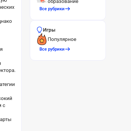
кую
образование
ческих
Все рубрики
днако
Игры
Популярное
я
Все рубрики
я
ктора.
атегии
сокий
 с
дарты