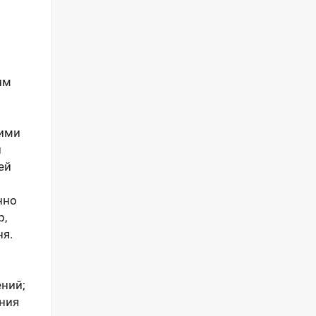
им
кими
и
ей
нно
p,
ня.
ний;
ния