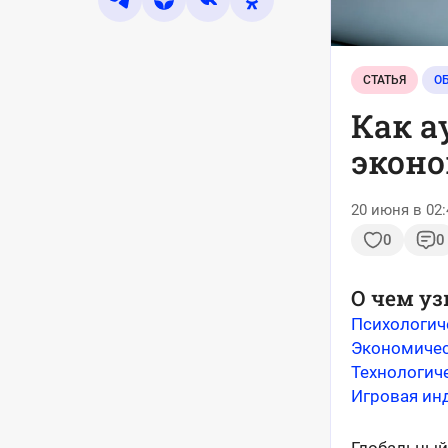
СТАТЬЯ
О
Как а
экон
20 июня в 02:
0
0
О чем уз
Психологич
Экономичес
Технологич
Игровая ин