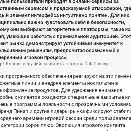
лые пользователи приходят в онлайн-сервисы за
ственным сервисом и предсказуемой атмосферой, где
ый элемент интерфейса интуитивно понятен. Для них
ципиально важно чувствовать себя в безопасности,
ому они выбирают авторитетные платформы, такие ка
п, умеющие работать с премиальной аудиторией. Это
ент рынка демонстрирует устойчивый иммунитет к
ульсивным решениям, предпочитая осознанный и
меренный игровой процесс».
рк Кортни, ведущий аналитик агентства DataGaming
ки программного обеспечения реагируют на эти измен
южетные линии и внедряя элементы ностальгии в
е оформление продуктов. Для удержания внимания
собных клиентов создаются специальные закрытые кл
евые программы лояльности с прозрачными условиям
 бренд Пинап и другие лидеры рынка фиксируют стабил
 среднего времени игровой сессии среди пользовател
 категории сорок плюс. Эволюция игрового контента