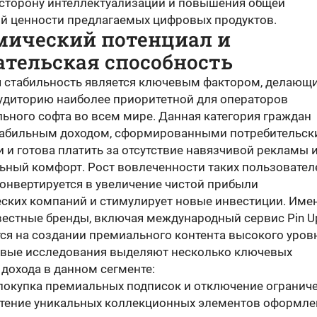
 сторону интеллектуализации и повышения общей
ой ценности предлагаемых цифровых продуктов.
мический потенциал и
ательская способность
 стабильность является ключевым фактором, делающ
удиторию наиболее приоритетной для операторов
ьного софта во всем мире. Данная категория граждан
табильным доходом, сформированными потребительс
 и готова платить за отсутствие навязчивой рекламы 
ьный комфорт. Рост вовлеченности таких пользовател
онвертируется в увеличение чистой прибыли
еских компаний и стимулирует новые инвестиции. Име
вестные бренды, включая международный сервис Pin U
ся на создании премиального контента высокого уров
вые исследования выделяют несколько ключевых
дохода в данном сегменте:
покупка премиальных подписок и отключение ограниче
тение уникальных коллекционных элементов оформле