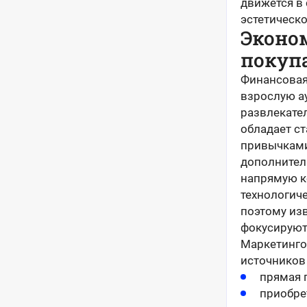
движется в
эстетическ
Эконо
покуп
Финансовая
взрослую а
развлекател
обладает с
привычками
дополнител
напрямую к
технологич
поэтому из
фокусируют
Маркетинго
источников 
прямая 
приобре