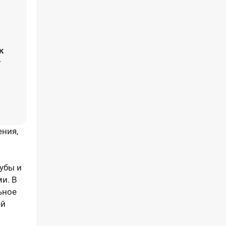
к
т
ения,
убы и
и. В
ьное
ей