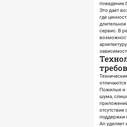
поведение 
Это дает в
где ценност
длительное
сервис. В р
возможност
архитектур
зависимост
Техно
требо
Технически
отличаются
Пожилые и 
шума, слиш
приложений.
отсутствие
поддержки 
Ап уделяет