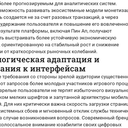
более прогнозируемым для аналитических систем.
озможность развивать экосистемные модели монетиза
ь создается не за счет разовых транзакций, а через
 удержание пользователя и повышение его вовлеченно
езультате платформы, включая Пин Ап, получают
ь выстраивать более устойчивую экономическую
у, ориентированную на стабильный рост и снижение
и от краткосрочных рыночных колебаний.
логическая адаптация и
вания к интерфейсам
е требования со стороны зрелой аудитории существен
 от запросов более молодых участников игрового проц
зрелые пользователи не терпят избыточного визуальн
ком мелких шрифтов и запутанной архитектуры мобил
 Для них критически важна скорость загрузки страниц
 системных сбоев и мгновенный отклик службы техниче
в случае возникновения вопросов. Современный брен
 колоссальное внимание юзабилити своих цифровых