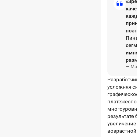
«Зре
каче
кажд
прин
поэт
Пина
сегм
имп
раз
— Ма
Разработчи
усложняя с
графическо
платежеспо
многоуровн
результате
увеличение
возрастной