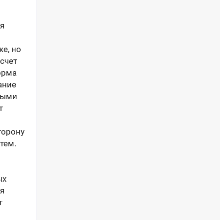
я
е, но
счет
орма
ание
лыми
т
торону
тем.
ых
ля
т