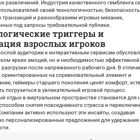
х развлечений. Индустрия качественного гемблинга с
 пользователей своей технологичностью, безопасност
 транзакций и разнообразием игровых механик,
нных под запросы требовательной публики.
логические триггеры и
ация взрослых игроков
рослой аудитории к интерактивным сервисам обусловл
ском ярких эмоций, но и необходимостью эффективной
разгрузки после напряженного рабочего дня. В отличи
, ориентированных на соревновательный элемент и
ние, геймеры старшего поколения ценят комфорт, эсте
ь погрузиться в увлекательный игровой процесс.
й отдых в виртуальном пространстве становится для 
способом снятия повседневного стресса и переключе
Компании активно используют эти инсайты, создавая
о персонализированные предложения для удержания
сти.