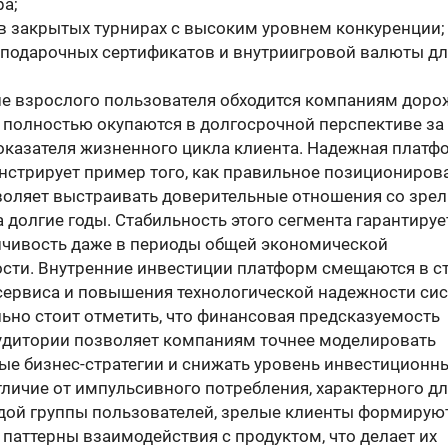
ра;
 в закрытых турнирах с высоким уровнем конкуренции;
 подарочных сертификатов и внутриигровой валюты дл
е взрослого пользователя обходится компаниям дорож
 полностью окупаются в долгосрочной перспективе за 
оказателя жизненного цикла клиента. Надежная платф
онстрирует пример того, как правильное позициониров
воляет выстраивать доверительные отношения со зре
 долгие годы. Стабильность этого сегмента гарантируе
йчивость даже в периоды общей экономической
ости. Внутренние инвестиции платформ смещаются в с
сервиса и повышения технологической надежности сис
ьно стоит отметить, что финансовая предсказуемость
удитории позволяет компаниям точнее моделировать
ые бизнес-стратегии и снижать уровень инвестиционн
тличие от импульсивного потребления, характерного д
дой группы пользователей, зрелые клиенты формирую
паттерны взаимодействия с продуктом, что делает их