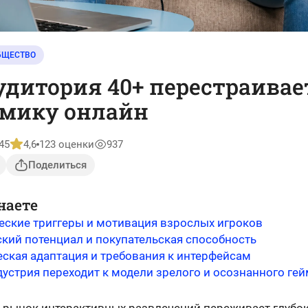
БЩЕСТВО
удитория 40+ перестраивае
омику онлайн
45
4,6
123 оценки
937
Поделиться
наете
еские триггеры и мотивация взрослых игроков
кий потенциал и покупательская способность
еская адаптация и требования к интерфейсам
дустрия переходит к модели зрелого и осознанного ге