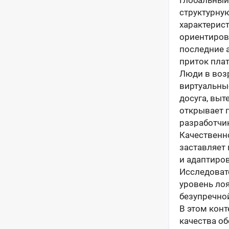
Глобальный
структурну
характерис
ориентиров
последние 
приток пла
Люди в возр
виртуальны
досуга, вы
открывает 
разработчи
Качественн
заставляет
и адаптиро
Исследоват
уровень ло
безупречно
В этом кон
качества о