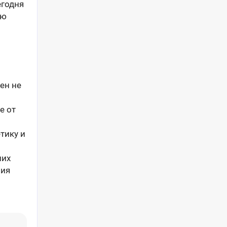
егодня
ью
ен не
е от
тику и
них
ния