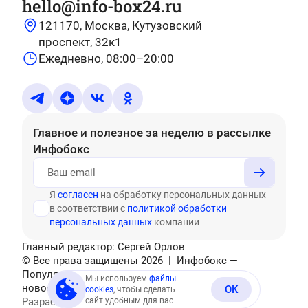
hello@info-box24.ru
121170, Москва, Кутузовский
проспект, 32к1
Ежедневно, 08:00–20:00
Главное и полезное за неделю
в рассылке
Инфобокс
Я
согласен
на обработку персональных данных
в соответствии с
политикой обработки
персональных данных
компании
Главный редактор: Сергей Орлов
© Все права защищены
2026
| Инфобокс —
Популярные тесты, головоломки, актуальные
Мы используем
файлы
новости
OK
cookies
, чтобы сделать
Разработано
сайт удобным для вас
Mediatex