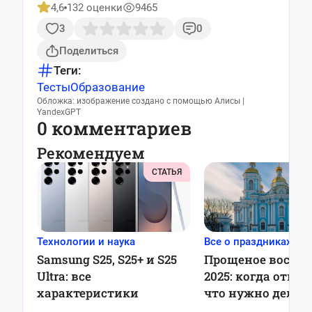
4,6
132 оценки
9465
3
0
Поделиться
Теги:
Тесты
Образование
Обложка: изображение создано с помощью Алисы |
YandexGPT
0 комментариев
Рекомендуем
СТАТЬЯ
Технологии и наука
Все о праздниках
Samsung S25, S25+ и S25
Прощеное воскре
Ultra: все
2025: когда отме
характеристики
что нужно делат