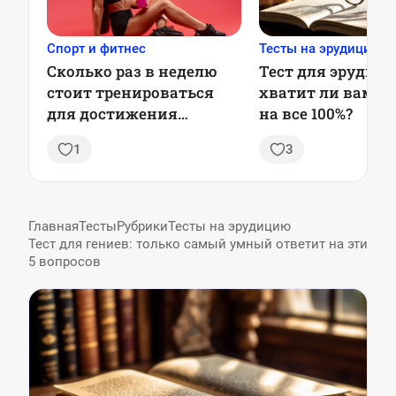
Спорт и фитнес
Тесты на эрудицию
Сколько раз в неделю
Тест для эрудито
стоит тренироваться
хватит ли вам з
для достижения
на все 100%?
лучшего результата:
1
3
рекомендации ученых
Главная
Тесты
Рубрики
Тесты на эрудицию
Тест для гениев: только самый умный ответит на эти
5 вопросов