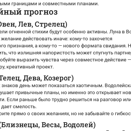
ыми границами и совместными планами.
йный прогноз
Овен, Лев, Стрелец)
ли огненной стихии будут особенно активны. Луна в В
желание действовать иначе: кому-то захочется
го признания, а кому-то — нового формата свидания. 
ть, что излишняя напористость может спугнуть партне
обуйте выразить чувства через совместное действие 
гру, креативный проект.
Телец, Дева, Козерог)
 знаков день может показаться хаотичным. Водолейск
рушает привычные планы, но именно это открывает но
и. Если раньше было трудно решиться на разговор или
 дает смелость.
ите прямо о своих желаниях, но не забывайте о гибкос
(Близнецы, Весы, Водолей)