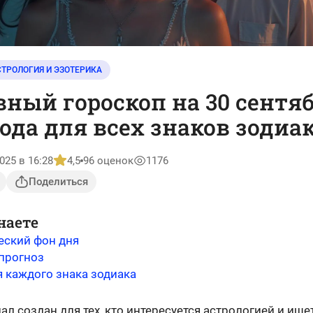
СТРОЛОГИЯ И ЭЗОТЕРИКА
ный гороскоп на 30 сентя
года для всех знаков зодиа
025 в 16:28
4,5
96 оценок
1176
Поделиться
наете
еский фон дня
прогноз
я каждого знака зодиака
ал создан для тех, кто интересуется астрологией и ище