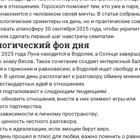
 в отношениях. Гороскоп поможет тем, кто уже в паре, 
знакомится с человеком своей мечты. В статье собран
ологические ориентиры на день, но и практические сов
овать атмосферу 30 сентября 2025 года, чтобы укрепит
или сделать первый шаг навстречу симпатии.
логический фон дня
 2025 года Луна находится в Водолее, а Солнце заверш
о знаку Весов. Такое сочетание создает интересный бал
я к гармонии и равновесию, а Водолей ищет свободу и
. В целом день располагает к разговору, обмену мнен
естандартных идей в отношениях.
я подталкивают к следующим тенденциям:
 обновить отношения, внести в них элемент игры или
ого партнерства;
независимости и личному пространству;
 ценность честного разговора;
ть к идеализации, если эмоции берут верх.
 день прошел в плюс для любви, важно помнить о равн