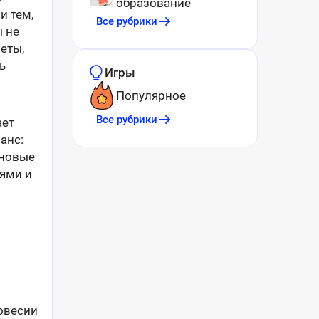
образование
и тем,
Все рубрики
ы не
еты,
ь
Игры
Популярное
Все рубрики
ает
анс:
 новые
иями и
овесии