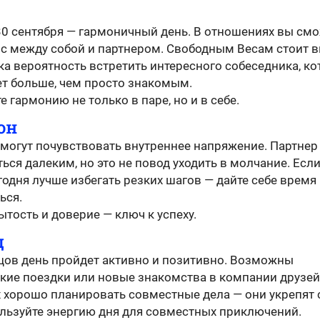
30 сентября — гармоничный день. В отношениях вы см
нс между собой и партнером. Свободным Весам стоит в
ка вероятность встретить интересного собеседника, к
ет больше, чем просто знакомым.
 гармонию не только в паре, но и в себе.
он
могут почувствовать внутреннее напряжение. Партнер
ься далеким, но это не повод уходить в молчание. Есл
годня лучше избегать резких шагов — дайте себе время
ься.
тость и доверие — ключ к успеху.
ц
цов день пройдет активно и позитивно. Возможны
кие поездки или новые знакомства в компании друзей
 хорошо планировать совместные дела — они укрепят 
льзуйте энергию дня для совместных приключений.