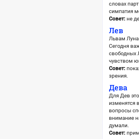
словах пар
симпатия мо
Совет:
не д
Лев
Львам Луна
Сегодня важ
свободных 
чувством ю
Совет:
покаж
зрения.
Дева
Для Дев это
изменятся 
вопросы сп
внимание на
думали.
Совет:
прими