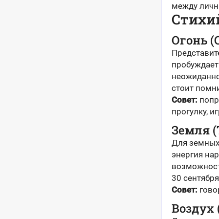
между личн
Стихи
Огонь (
Представите
пробуждает 
неожиданно
стоит помни
Совет:
попр
прогулку, и
Земля (
Для земных
энергия на
возможност
30 сентября
Совет:
говор
Воздух 