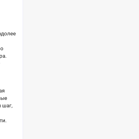
одолее
Но
ра.
—
ая
вые
 шаг,
ти.