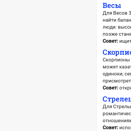
Весы
Для Весов 
найти бала
люди: высо
позже стан
Совет:
ищите
Скорпи
Скорпионы 
может казат
одиноки, се
присмотрет
Совет:
откры
Стреле
Для Стрель
романтичес
отношениях
Совет:
испо