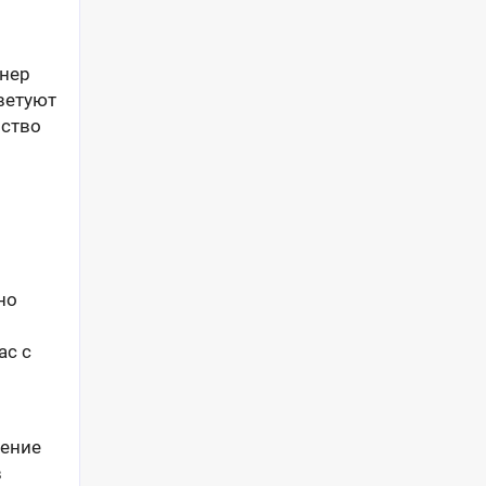
тнер
ветуют
мство
но
ас с
рение
в