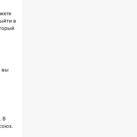
ожете
ыйти в
оторый
и вы
. В
союз.