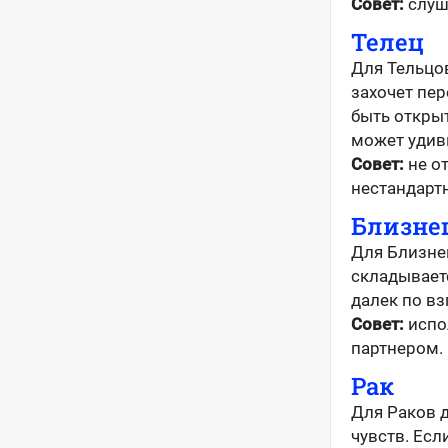
Совет:
слуша
Телец
Для Тельцо
захочет пе
быть откры
может удив
Совет:
не от
нестандарт
Близне
Для Близне
складываетс
далек по в
Совет:
испо
партнером.
Рак
Для Раков 
чувств. Есл