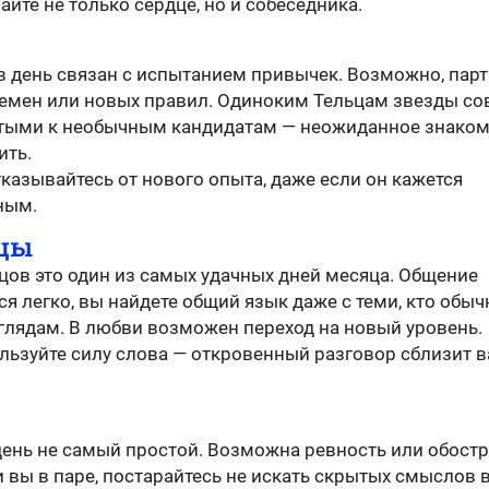
йте не только сердце, но и собеседника.
в день связан с испытанием привычек. Возможно, пар
ремен или новых правил. Одиноким Тельцам звезды со
тыми к необычным кандидатам — неожиданное знако
ить.
казывайтесь от нового опыта, даже если он кажется
ным.
цы
цов это один из самых удачных дней месяца. Общение
я легко, вы найдете общий язык даже с теми, кто обыч
зглядам. В любви возможен переход на новый уровень.
льзуйте силу слова — откровенный разговор сблизит в
день не самый простой. Возможна ревность или обост
и вы в паре, постарайтесь не искать скрытых смыслов 