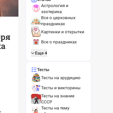
Астрология и
эзотерика
Все о церковных
праздниках
Картинки и открытки
бря
Все о праздниках
ка
Еще 4
Тесты
Тесты на эрудицию
Тесты и викторины
Тесты на знание
СССР
Тесты на тему
т