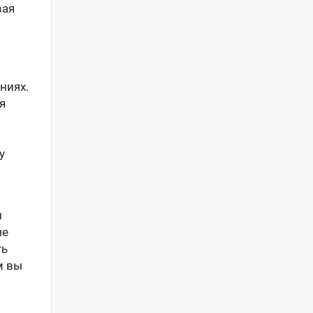
вая
ниях.
я
у
ы
ые
ть
м вы