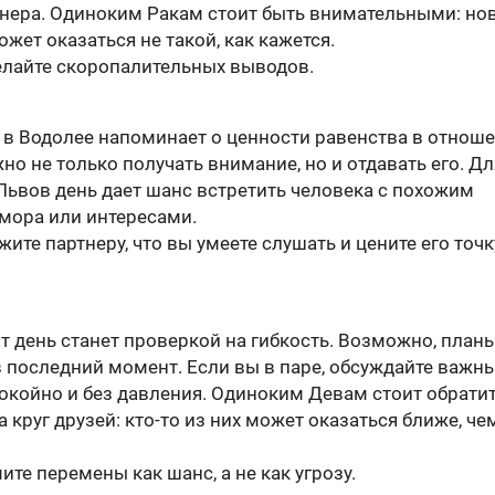
тнера. Одиноким Ракам стоит быть внимательными: но
жет оказаться не такой, как кажется.
елайте скоропалительных выводов.
 в Водолее напоминает о ценности равенства в отноше
но не только получать внимание, но и отдавать его. Дл
Львов день дает шанс встретить человека с похожим
мора или интересами.
ите партнеру, что вы умеете слушать и цените его точк
т день станет проверкой на гибкость. Возможно, план
в последний момент. Если вы в паре, обсуждайте важн
окойно и без давления. Одиноким Девам стоит обрати
 круг друзей: кто-то из них может оказаться ближе, че
те перемены как шанс, а не как угрозу.