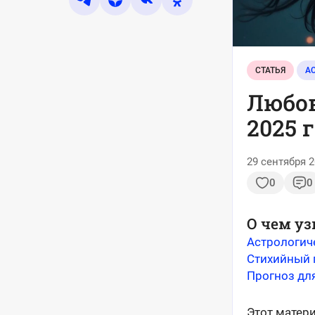
СТАТЬЯ
А
Любов
2025 
29 сентября 2
0
0
О чем уз
Астрологич
Стихийный 
Прогноз дл
Этот матери