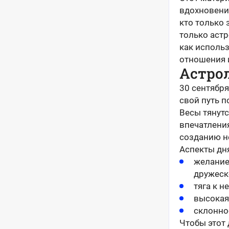
вдохновение
кто только 
только астр
как использ
отношения 
Астро
30 сентября
свой путь п
Весы тянутс
впечатления
созданию н
Аспекты дн
желание
дружеск
тяга к 
высокая
склоннос
Чтобы этот