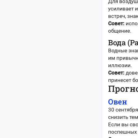
Для воздуш
усиливает 
встреч, зна
Совет:
испол
общение.
Вода (Р
Водные знак
им привычн
иллюзии.
Совет:
дове
принесет б
Прогно
Овен
30 сентября
снизить тем
Если вы сво
поспешных 