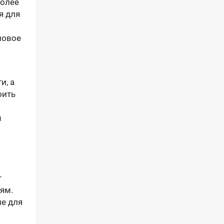
долее
я для
новое
и, а
оить
м
т
лям.
не для