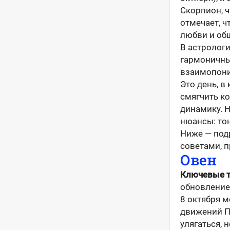
Скорпион, ч
отмечает, ч
любви и об
В астрологи
гармоничны
взаимопони
Это день, в
смягчить к
динамику. 
нюансы: тон
Ниже — под
советами, 
Овен
Ключевые 
обновление
8 октября 
движений П
улягаться, 