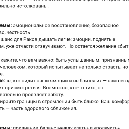
вильно истолкованы.
темы:
эмоциональное восстановление, безопасное
о, честность
 шанс для Раков дышать легче: эмоции, поднятые
, уже отчасти отзвучивают. Но остается желание «быт
кажите, что вам важно: быть услышанным, признанны
 человеком, который испытывает не только страсть, но
е.
е:
те, кто видит ваши эмоции и не боится их — вам сего
т присмотреться. Возможно, кто-то тихо, но
вательно проявляет заботу.
тирайте границы в стремлении быть ближе. Ваш комфор
ть — часть здорового сближения.
темы:
признание, баланс между «дать» и «получить»