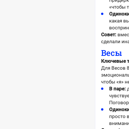
придирки
«чтобы т
Одиноки
какая вы
восприн
Совет:
вмест
сделали ина
Весы
Ключевые т
Для Весов 8
эмоциональ
чтобы «я» н
В паре:
д
чувству
Поговори
Одиноки
просто 
внимани