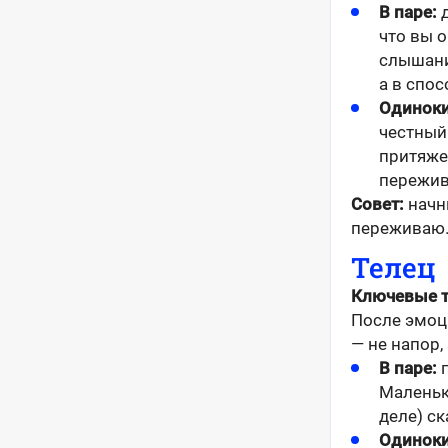
В паре:
д
что вы о
слышани
а в спо
Одиноки
честный
притяже
пережив
Совет:
начни
переживаю…»
Телец
Ключевые 
После эмоц
— не напор,
В паре:
п
Маленьк
деле) с
Одиноки