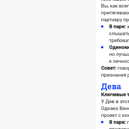
Вы, как все
притягиваю
партнеру п
В паре:
ж
слышать 
требоват
Одиноки
но лучш
к личнос
Совет:
говор
признания р
Дева
Ключевые 
У Дев в это
Однако Вене
проект с к
В паре:
п