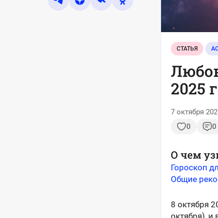
СТАТЬЯ
А
Любов
2025 
7 октября 202
0
0
О чем уз
Гороскоп дл
Общие реко
8 октября 2
октября), и