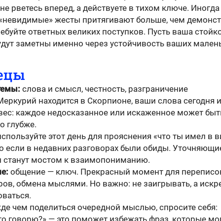
не рветесь вперед, а действуете в тихом ключе. Иногда
«невидимые» жесты притягивают больше, чем демонст
ебуйте ответных великих поступков. Пусть ваша стойко
удут заметны именно через устойчивость ваших мален
ецы
темы:
слова и смысл, честность, разграничение
Меркурий находится в Скорпионе, ваши слова сегодня
вес: каждое недосказанное или искаженное может быт
о глубже.
спользуйте этот день для прояснения «что ты имел в в
о если в недавних разговорах были обиды. Уточняющи
 станут мостом к взаимопониманию.
е:
общение — ключ. Прекрасный момент для переписок
ров, обмена мыслями. Но важно: не заигрывать, а искр
оваться.
де чем поделиться очередной мыслью, спросите себя:
то говорю?» — это поможет избежать фраз, которые мо