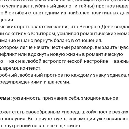
то усиливает глубинный диалог и тайны) прогноз неде
то 8 октября станет одним из наиболее позитивных дне
щения.
ческих прогнозах отмечается, что Венера в Деве созда
й секстиль с Юпитером, усиливая романтические мом
мание и шанс вернуть баланс в отношения.
 котором легче начать честный разговор, выразить чувс
онфликт или вдохнуть новую жизнь в романтическую
Но — как и в любой астрологической настройке — важн
, время, контекст.
робный любовный прогноз по каждому знаку зодиака, 
предупреждениями и шансами.
темы:
уязвимость, признание себя, эмоциональное
может стать своеобразным «передышкой» после резких
олнолуния. Вы почувствуете, как эмоции уже начинают
но внутренний накал все еще живет.