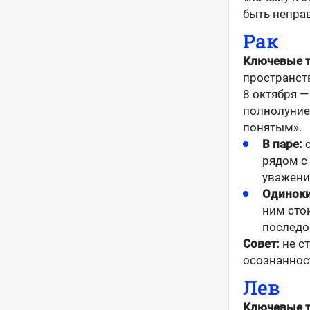
быть непра
Рак
Ключевые 
пространств
8 октября —
полнолунием
понятым».
В паре:
с
рядом с
уважени
Одиноки
ним стои
последо
Совет:
не с
осознаннос
Лев
Ключевые 