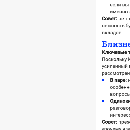
если вы 
именно 
Совет:
не тр
нежность б
вкладов.
Близн
Ключевые 
Поскольку 
усиленный 
рассмотрен
В паре:
и
особенн
вопросы
Одиноки
разгово
интерес
Совет:
преж
«почему я э