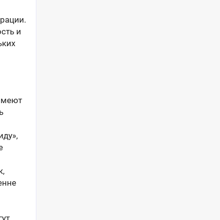
рации.
сть и
ьких
 имеют
ь
иду»,
е
,
енне
гут