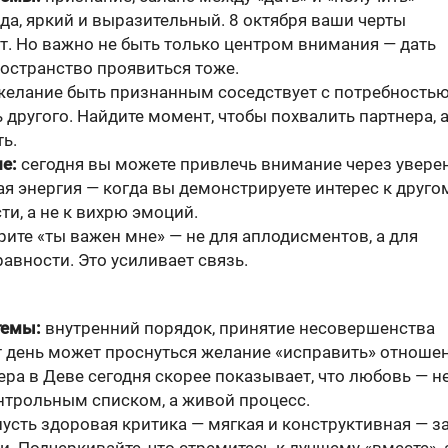
гда, яркий и выразительный. 8 октября ваши черты
т. Но важно не быть только центром внимания — дать
ространство проявиться тоже.
елание быть признанным соседствует с потребность
другого. Найдите момент, чтобы похвалить партнера, а
ь.
е:
сегодня вы можете привлечь внимание через уверен
ая энергия — когда вы демонстрируете интерес к друго
ти, а не к вихрю эмоций.
ите «ты важен мне» — не для аплодисментов, а для
авности. Это усиливает связь.
темы:
внутренний порядок, принятие несовершенства
т день может проснуться желание «исправить» отношен
ра в Деве сегодня скорее показывает, что любовь — н
онтрольным списком, а живой процесс.
усть здоровая критика — мягкая и конструктивная — з