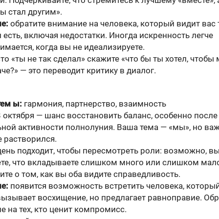
. Подчеркивайте, что стремитесь к лучшему «вместе», 
ы стал другим».
е:
обратите внимание на человека, который видит вас 
 есть, включая недостатки. Иногда искренность легче
имается, когда вы не идеализируете.
о «ты не так сделал» скажите «что бы ты хотел, чтобы
че?» — это переводит критику в диалог.
ем ы:
гармония, партнерство, взаимность
 октября — шанс восстановить баланс, особенно после
ной активности полнолуния. Ваша тема — «мы», но важ
е растворился.
ень подходит, чтобы пересмотреть роли: возможно, в
ете, что вкладываете слишком много или слишком мал
те о том, как вы оба видите справедливость.
е:
появится возможность встретить человека, который
вызывает восхищение, но предлагает равноправие. Обр
е на тех, кто ценит компромисс.