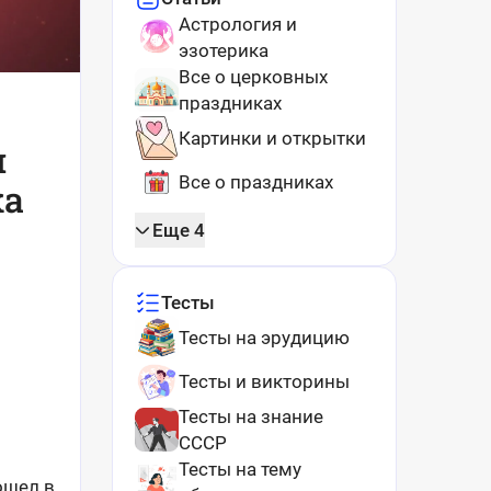
Астрология и
эзотерика
Все о церковных
праздниках
Картинки и открытки
я
Все о праздниках
ка
Еще 4
Тесты
Тесты на эрудицию
Тесты и викторины
Тесты на знание
СССР
Тесты на тему
ошел в