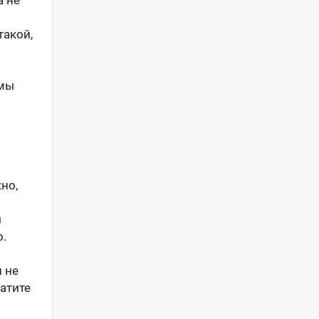
а не
такой,
 мы
но,
ы
о.
 не
атите