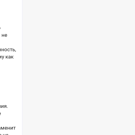
ю
 не
ность,
му как
ия.
е
аменит