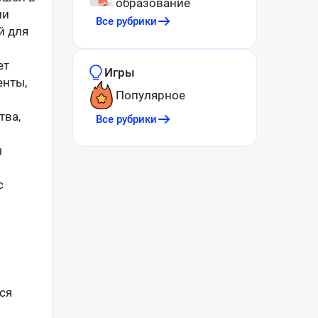
образование
ли
Все рубрики
й для
ет
Игры
енты,
Популярное
тва,
Все рубрики
ы
с
ся