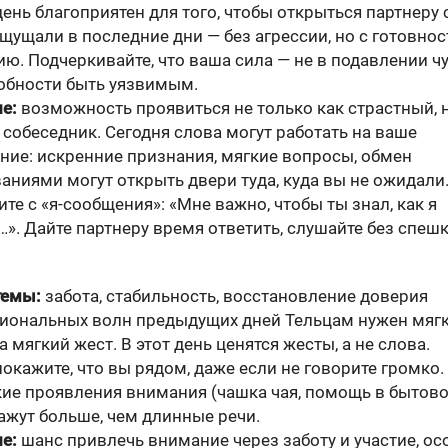
ень благоприятен для того, чтобы открыться партнеру с
щущали в последние дни — без агрессии, но с готовнос
ю. Подчеркивайте, что ваша сила — не в подавлении чу
собности быть уязвимым.
е:
возможность проявиться не только как страстный, 
 собеседник. Сегодня слова могут работать на ваше
ние: искренние признания, мягкие вопросы, обмен
аниями могут открыть двери туда, куда вы не ожидали
те с «я-сообщения»: «Мне важно, чтобы ты знал, как я
. Дайте партнеру время ответить, слушайте без спешк
темы:
забота, стабильность, восстановление доверия
иональных волн предыдущих дней Тельцам нужен мягк
 а мягкий жест. В этот день ценятся жесты, а не слова.
окажите, что вы рядом, даже если не говорите громко.
ие проявления внимания (чашка чая, помощь в бытов
кажут больше, чем длинные речи.
е:
шанс привлечь внимание через заботу и участие, ос