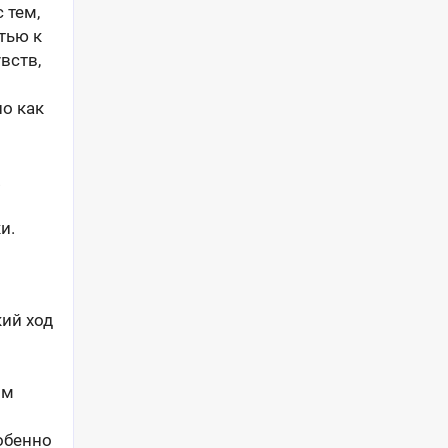
 тем,
тью к
вств,
но как
.
и.
ий ход
ом
обенно