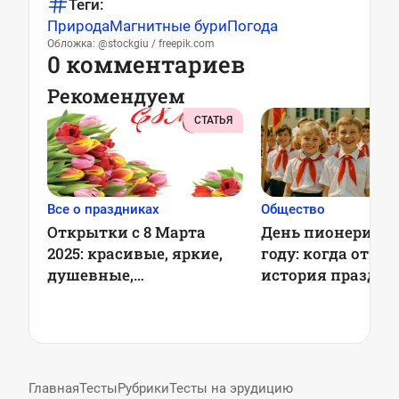
Теги:
Природа
Магнитные бури
Погода
Обложка: @stockgiu / freepik.com
0 комментариев
Рекомендуем
СТАТЬЯ
Все о праздниках
Общество
Открытки с 8 Марта
День пионерии в 
2025: красивые, яркие,
году: когда отме
душевные,
история праздни
оригинальные,
советские
Главная
Тесты
Рубрики
Тесты на эрудицию