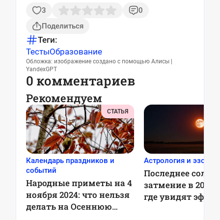
3
0
Поделиться
Теги:
Тесты
Образование
Обложка: изображение создано с помощью Алисы |
YandexGPT
0 комментариев
Рекомендуем
СТАТЬЯ
Календарь праздников и
Астрология и эзотер
событий
Последнее солне
Народные приметы на 4
затмение в 2025 г
ноября 2024: что нельзя
где увидят эффе
делать на Осеннюю
красный месяц
Казанскую