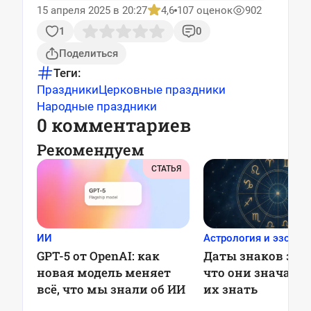
15 апреля 2025 в 20:27
4,6
107 оценок
902
1
0
Поделиться
Теги:
Праздники
Церковные праздники
Народные праздники
0 комментариев
Рекомендуем
СТАТЬЯ
ИИ
Астрология и эзотер
GPT-5 от OpenAI: как
Даты знаков зод
новая модель меняет
что они значат и
всё, что мы знали об ИИ
их знать