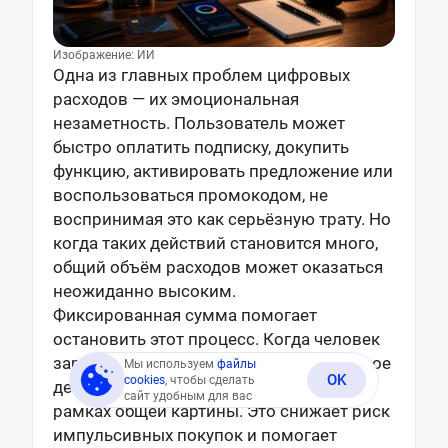
Изображение: ИИ
Одна из главных проблем цифровых
расходов — их эмоциональная
незаметность. Пользователь может
быстро оплатить подписку, докупить
функцию, активировать предложение или
воспользоваться промокодом, не
воспринимая это как серьёзную трату. Но
когда таких действий становится много,
общий объём расходов может оказаться
неожиданно высоким.
Фиксированная сумма помогает
остановить этот процесс. Когда человек
заранее определяет лимит, каждое новое
Мы используем
файлы
OK
cookies
, чтобы сделать
действие оценивается не отдельно, а в
сайт удобным для вас
рамках общей картины. Это снижает риск
импульсивных покупок и помогает