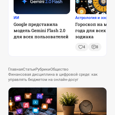
ИИ
Астрология и эзотер
Google представила
Гороскоп на май 
модель Gemini Flash 2.0
года для всех зн
для всех пользователей
зодиака
4
8
Главная
Статьи
Рубрики
Общество
Финансовая дисциплина в цифровой среде: как
управлять бюджетом на онлайн-досуг