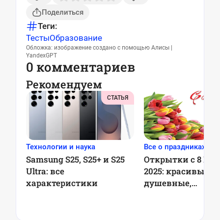
Поделиться
Теги:
Тесты
Образование
Обложка: изображение создано с помощью Алисы |
YandexGPT
0 комментариев
Рекомендуем
СТАТЬЯ
Технологии и наука
Все о праздниках
Samsung S25, S25+ и S25
Открытки с 8 Ма
Ultra: все
2025: красивые, я
характеристики
душевные,
оригинальные,
советские